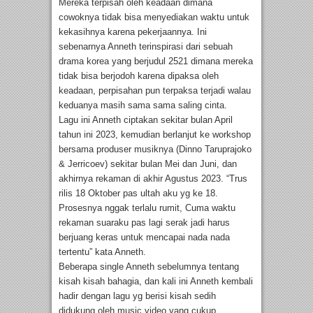
Mereka terpisah oleh keadaan dimana
cowoknya tidak bisa menyediakan waktu untuk
kekasihnya karena pekerjaannya. Ini
sebenarnya Anneth terinspirasi dari sebuah
drama korea yang berjudul 2521 dimana mereka
tidak bisa berjodoh karena dipaksa oleh
keadaan, perpisahan pun terpaksa terjadi walau
keduanya masih sama sama saling cinta.
Lagu ini Anneth ciptakan sekitar bulan April
tahun ini 2023, kemudian berlanjut ke workshop
bersama produser musiknya (Dinno Taruprajoko
& Jerricoev) sekitar bulan Mei dan Juni, dan
akhirnya rekaman di akhir Agustus 2023. “Trus
rilis 18 Oktober pas ultah aku yg ke 18.
Prosesnya nggak terlalu rumit, Cuma waktu
rekaman suaraku pas lagi serak jadi harus
berjuang keras untuk mencapai nada nada
tertentu” kata Anneth.
Beberapa single Anneth sebelumnya tentang
kisah kisah bahagia, dan kali ini Anneth kembali
hadir dengan lagu yg berisi kisah sedih
didukung oleh music video yang cukup