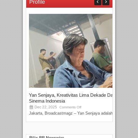
Profile
Yan Senjaya, Kreativitas Lima Dekade Dalam
Tam
Sinema Indonesia
Film
Dec 22, 2025
S
Comments Off
Jakarta, Broadcastmagz – Yan Senjaya adalah...
Beka
talen
Rilis PR Newswire