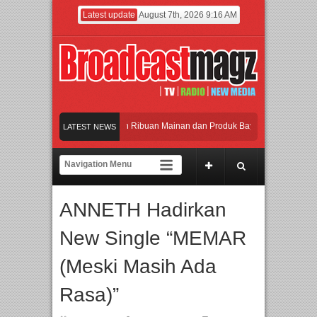
Latest update
August 7th, 2026 9:16 AM
eramaikan Jakarta dengan Ribuan Mainan dan Produk Bayi dari Seluruh Dunia, I
LATEST NEWS
enjadi Gerbang Inovasi dan Peluang Bisnis Industri Gifts dan Housewares Asia T
PMF 2026 Dorong Industri Beralih dari Kampanye ke Kolaborasi Jangka Panjang
ANNETH Hadirkan
ayakan Perpaduan Warisan Dan Semangat Lokal, BIRKENSTOCK INDONESIA Mem
New Single “MEMAR
eramaikan Jakarta dengan Ribuan Mainan dan Produk Bayi dari Seluruh Dunia, I
(Meski Masih Ada
Rasa)”