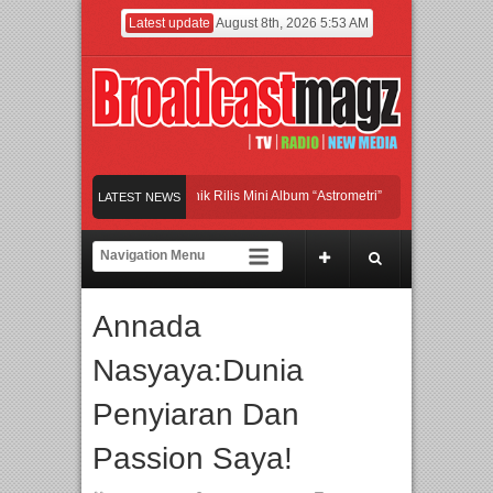
Latest update
August 8th, 2026 5:53 AM
nd Britpop Asal Bogor Piknik Rilis Mini Album “Astrometri”
Meramaikan Jakarta 
LATEST NEWS
njadi Gerbang Inovasi dan Peluang Bisnis Industri Gifts dan Housewares Asia Ten
MF 2026 Dorong Industri Beralih dari Kampanye ke Kolaborasi Jangka Panjang
Annada
Nasyaya:Dunia
Penyiaran Dan
Passion Saya!