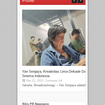
Profile
Yan Senjaya, Kreativitas Lima Dekade Dalam
Tam
Sinema Indonesia
Film
Dec 22, 2025
S
Comments Off
Jakarta, Broadcastmagz – Yan Senjaya adalah...
Beka
talen
Rilis PR Newswire