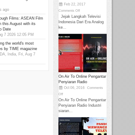
Feb 22, 2017
s ago
Comments Off
Jejak Langkah Televisi
hrough Films: ASEAN Film
Indonesia Dari Era Analog
 this August with its
ke...
o Date
g 7 2026 12:05 PM
g the world's most
es by TIME magazine
 India, Fri, Aug 7
On Air To Online Pengantar
Penyiaran Radio
Oct 06, 2016
Comments
Off
On Air To Online Pengantar
Penyiaran Radio Industri
siaran...