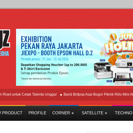
untuk Cetak Talenta Unggul
Band Britpop Asal Bogor Piknik Rilis Mini Album “A
 PRODUCT
PROFILE
CORNER
SATELLITE
TECHNO