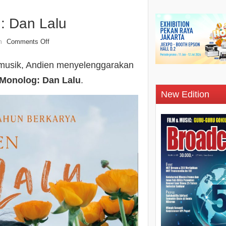
: Dan Lalu
Comments Off
n
i musik, Andien menyelenggarakan
 Monolog: Dan Lalu
.
New Edition