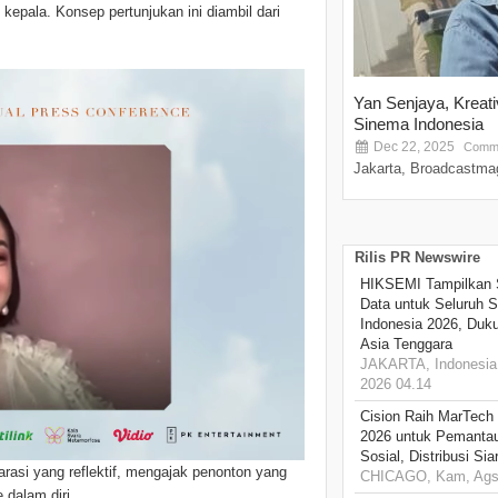
epala. Konsep pertunjukan ini diambil dari
Yan Senjaya, Kreat
Sinema Indonesia
Dec 22, 2025
Comme
Jakarta, Broadcastmag
Rilis PR Newswire
HIKSEMI Tampilkan 
Data untuk Seluruh S
Indonesia 2026, Duk
Asia Tenggara
JAKARTA, Indonesia,
2026 04.14
Cision Raih MarTech
2026 untuk Pemantau
Sosial, Distribusi Si
arasi yang reflektif, mengajak penonton yang
CHICAGO, Kam, Ags 
 dalam diri.