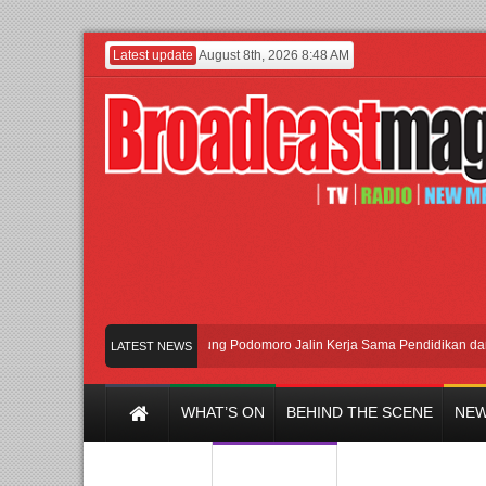
Latest update
August 8th, 2026 8:48 AM
UI dan Universitas Agung Podomoro Jalin Kerja Sama Pendidikan dan Riset 
LATEST NEWS
WHAT’S ON
BEHIND THE SCENE
NEW
Y CHANNEL
FILM & MUSIC