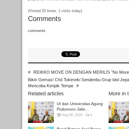
(Visited 20 times, 1 visits today)
Comments
comments
REIKKO MOVE ON DENGAN MERILIS "No More
Bikin Gemas! Chō Tokimeki Sendenbu Grup Idol Jepa
Mencoba Keripik Tempe
Related articles
More in 
UI dan Universitas Agung
Podomoro Jalin...
Aug 08, 2026
0
Band Britpop Asal Bogor