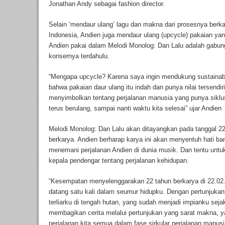
Jonathan Andy sebagai fashion director.
Selain ‘mendaur ulang’ lagu dan makna dari prosesnya berka
Indonesia, Andien juga mendaur ulang (upcycle) pakaian yang
Andien pakai dalam Melodi Monolog: Dan Lalu adalah gabung
konsernya terdahulu.
“Mengapa upcycle? Karena saya ingin mendukung sustainab
bahwa pakaian daur ulang itu indah dan punya nilai tersendir
menyimbolkan tentang perjalanan manusia yang punya siklus 
terus berulang, sampai nanti waktu kita selesai” ujar Andien
Melodi Monolog: Dan Lalu akan ditayangkan pada tanggal 22
berkarya. Andien berharap karya ini akan menyentuh hati ba
menemani perjalanan Andien di dunia musik. Dan tentu untu
kepala pendengar tentang perjalanan kehidupan.
“Kesempatan menyelenggarakan 22 tahun berkarya di 22.02
datang satu kali dalam seumur hidupku. Dengan pertunjukan 
terliarku di tengah hutan, yang sudah menjadi impianku seja
membagikan cerita melalui pertunjukan yang sarat makna, ya
perjalanan kita semua dalam fase sirkular perjalanan manus