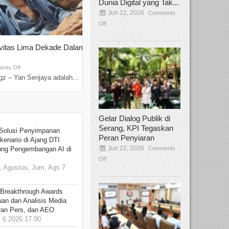
Dunia Digital yang Tak...
Jun 22, 2026
Comments
Off
ivitas Lima Dekade Dalam
Tamee Irelly Menjadi Juri Open Casti
Film Terbaru...
Sep 08, 2025
nts Off
Comments Off
z – Yan Senjaya adalah...
Bekasi, Broadcastmagz – Dalam upaya me
talenta...
Gelar Dialog Publik di
Serang, KPI Tegaskan
Solusi Penyimpanan
Peran Penyiaran
kenario di Ajang DTI
Jun 22, 2026
Comments
ung Pengembangan AI di
Off
 Agustus, Jum, Ags 7
 Breakthrough Awards
an dan Analisis Media
aran Pers, dan AEO
6 2026 17.00