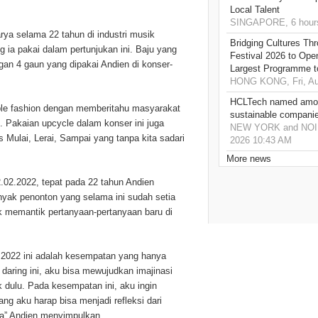
Local Talent
SINGAPORE, 6 hour
rya selama 22 tahun di industri musik
Bridging Cultures T
 ia pakai dalam pertunjukan ini. Baju yang
Festival 2026 to Open
an 4 gaun yang dipakai Andien di konser-
Largest Programme t
HONG KONG, Fri, Au
HCLTech named amon
le fashion dengan memberitahu masyarakat
sustainable compani
i. Pakaian upcycle dalam konser ini juga
NEW YORK and NOIDA,
Mulai, Lerai, Sampai yang tanpa kita sadari
2026 10:43 AM
More news
.02.2022, tepat pada 22 tahun Andien
nyak penonton yang selama ini sudah setia
k memantik pertanyaan-pertanyaan baru di
.2022 ini adalah kesempatan yang hanya
daring ini, aku bisa mewujudkan imajinasi
k dulu. Pada kesempatan ini, aku ingin
ng aku harap bisa menjadi refleksi dari
ia” Andien menyimpulkan.