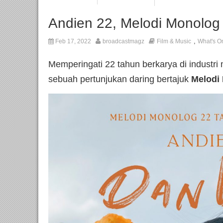
Andien 22, Melodi Monolog 
,
Feb 17, 2022
broadcastmagz
Film & Music
What's O
Memperingati 22 tahun berkarya di industr
sebuah pertunjukan daring bertajuk
Melodi