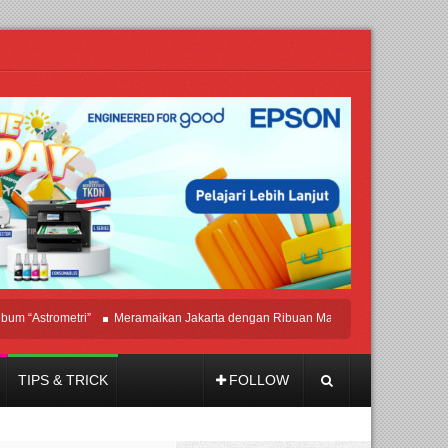
strometri”
Meramaikan Jakarta dengan Ribuan Mainan dan Produk Bayi dari Sel
TIPS & TRICK
FOLLOW