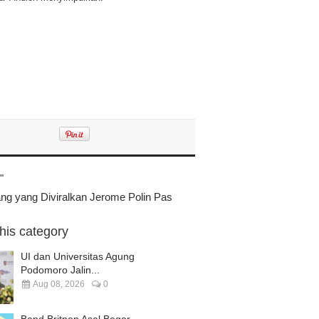
"
ng yang Diviralkan Jerome Polin Pas
this category
UI dan Universitas Agung
Podomoro Jalin...
Aug 08, 2026
0
Band Britpop Asal Bogor