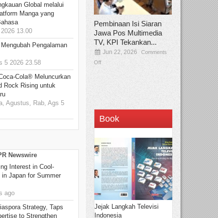
ngkauan Global melalui
atform Manga yang
Bahasa
Pembinaan Isi Siaran
2026 13.00
Jawa Pos Multimedia
TV, KPI Tekankan...
: Mengubah Pengalaman
Jun 22, 2026
Comments
 5 2026 23.58
Off
 Coca-Cola® Meluncurkan
d Rock Rising untuk
ru
, Agustus, Rab, Ags 5
Book
 PR Newswire
g Interest in Cool-
s in Japan for Summer
s ago
Jejak Langkah Televisi
aspora Strategy, Taps
Indonesia
ertise to Strengthen