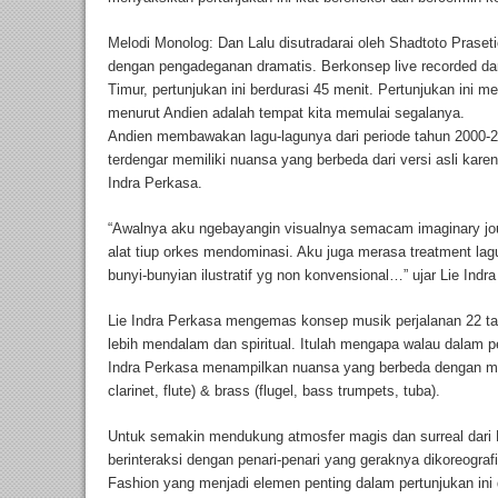
Melodi Monolog: Dan Lalu disutradarai oleh Shadtoto Praseti
dengan pengadeganan dramatis. Berkonsep live recorded da
Timur, pertunjukan ini berdurasi 45 menit. Pertunjukan ini
menurut Andien adalah tempat kita memulai segalanya.
Andien membawakan lagu-lagunya dari periode tahun 2000-20
terdengar memiliki nuansa yang berbeda dari versi asli kare
Indra Perkasa.
“Awalnya aku ngebayangin visualnya semacam imaginary jour
alat tiup orkes mendominasi. Aku juga merasa treatment lagu
bunyi-bunyian ilustratif yg non konvensional…” ujar Lie Indr
Lie Indra Perkasa mengemas konsep musik perjalanan 22 ta
lebih mendalam dan spiritual. Itulah mengapa walau dalam per
Indra Perkasa menampilkan nuansa yang berbeda dengan m
clarinet, flute) & brass (flugel, bass trumpets, tuba).
Untuk semakin mendukung atmosfer magis dan surreal dari 
berinteraksi dengan penari-penari yang geraknya dikoreogra
Fashion yang menjadi elemen penting dalam pertunjukan ini 