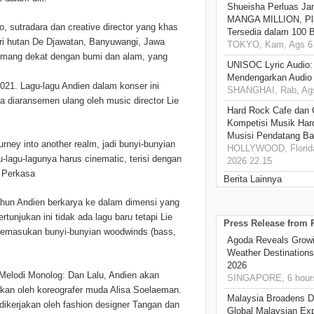
Shueisha Perluas Ja
MANGA MILLION, Pl
o, sutradara dan creative director yang khas
Tersedia dalam 100 
ri hutan De Djawatan, Banyuwangi, Jawa
TOKYO, Kam, Ags 6 
 memang dekat dengan bumi dan alam, yang
UNISOC Lyric Audio
Mendengarkan Audio
21. Lagu-lagu Andien dalam konser ini
SHANGHAI, Rab, Ags
na diaransemen ulang oleh music director Lie
Hard Rock Cafe dan
Kompetisi Musik Har
Musisi Pendatang Ba
ney into another realm, jadi bunyi-bunyian
HOLLYWOOD, Florida
-lagu-lagunya harus cinematic, terisi dengan
2026 22.15
a Perkasa
Berita Lainnya
hun Andien berkarya ke dalam dimensi yang
tunjukan ini tidak ada lagu baru tetapi Lie
Press Release from
emasukan bunyi-bunyian woodwinds (bass,
Agoda Reveals Growin
Weather Destination
2026
Melodi Monolog: Dan Lalu, Andien akan
SINGAPORE, 6 hour
fikan oleh koreografer muda Alisa Soelaeman.
Malaysia Broadens Di
dikerjakan oleh fashion designer Tangan dan
Global Malaysian Exp