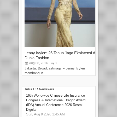
Lenny Ivylen: 26 Tahun Jaga Eksistensi di
Yan
Dunia Fashion...
Sin
Aug 08, 2026
0
D
Jakarta, Broadcastmagz – Lenny Ivylen
Jaka
membangun...
Rilis PR Newswire
16th Worldwide Chinese Life Insurance
Congress & International Dragon Award
(IDA) Annual Conference 2026 Resmi
Digelar
Sun, Aug 9 2026 1:45 AM