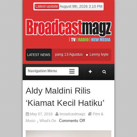
Latest update
August 9th, 2026 3:10 PM
Film KETOK MEJIK Siap Tayang 13 Agustus
Lenny Ivylen: 26 Tahun Jaga Eksis
LATEST NEWS
UI dan Universitas Agung Podomoro Jalin Kerja Sama Pendidikan dan Riset untuk
Meramaikan Jakarta dengan Ribuan Mainan dan Produk Bayi dari Seluruh Dunia, 
Aldy Maldini Rilis
‘Kiamat Kecil Hatiku’
May 07, 2018
broadcastmagz
Film &
,
Comments Off
Music
What's On