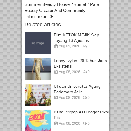
Summer Beauty House, “Rumah” Para
Beauty Creator And Community
Diluncurkan
Related articles
Film KETOK MEJIK Siap
Tayang 13 Agustus
Aug 09, 2026
0
Lenny Ivylen: 26 Tahun Jaga
Eksistensi...
Aug 08, 2026
0
UI dan Universitas Agung
Podomoro Jalin...
Aug 08, 2026
0
Band Britpop Asal Bogor Piknik
Rilis...
Aug 08, 2026
0