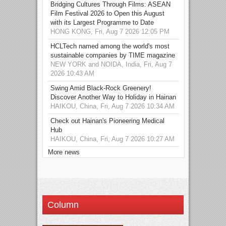
Bridging Cultures Through Films: ASEAN
Film Festival 2026 to Open this August
with its Largest Programme to Date
HONG KONG, Fri, Aug 7 2026 12:05 PM
HCLTech named among the world's most
sustainable companies by TIME magazine
NEW YORK and NOIDA, India, Fri, Aug 7
2026 10:43 AM
Swing Amid Black‑Rock Greenery!
Discover Another Way to Holiday in Hainan
HAIKOU, China, Fri, Aug 7 2026 10:34 AM
Check out Hainan's Pioneering Medical
Hub
HAIKOU, China, Fri, Aug 7 2026 10:27 AM
More news
Column