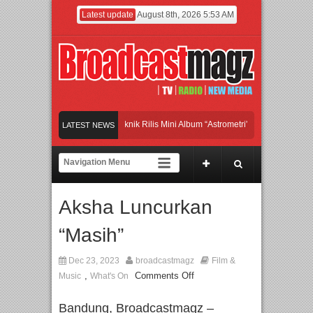
Latest update
August 8th, 2026 5:53 AM
Band Britpop Asal Bogor Piknik Rilis Mini Album “Astrometri”
Meramaikan Jakar
LATEST NEWS
Menjadi Gerbang Inovasi dan Peluang Bisnis Industri Gifts dan Housewares Asia
APMF 2026 Dorong Industri Beralih dari Kampanye ke Kolaborasi Jangka Panja
Aksha Luncurkan
“Masih”
Dec 23, 2023
broadcastmagz
Film &
,
Comments Off
Music
What's On
Bandung, Broadcastmagz –