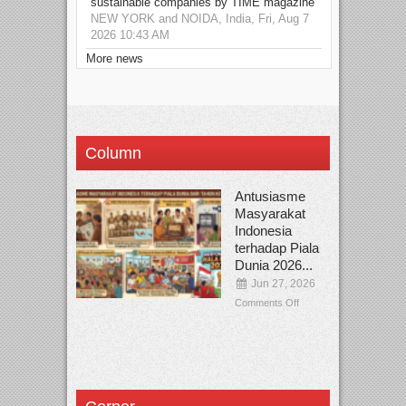
sustainable companies by TIME magazine
NEW YORK and NOIDA, India, Fri, Aug 7
2026 10:43 AM
More news
Column
Antusiasme
Masyarakat
Indonesia
terhadap Piala
Dunia 2026...
Jun 27, 2026
Comments Off