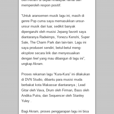
memperoleh respon positif.
“Untuk aransemen musik lagu ini, masih di
genre Pop cuma saya memasukkan unsur-
unsur musik dari luar, sedikit banyak
dipengaruhi oleh musisi Jepang favorit saya
diantaranya Radwimps, Yonezu Kenshi, Super
Sale, The Charm Park dan lain-lain. Lagu ini
saya produseri sendiri, betul-betul meng-
eksplore
secara lirik dan menyesuaikan
dengan
feel
yang mau dibangun di lagu ini”,
ungkap Akram.
Proses rekaman lagu “Kura-Kura” ini dilakukan
di DVN Studio, dibantu para musisi muda
berbakat kota Makassar diantaranya ; Lead
Gitar oleh Vava, Drum oleh Firman, Bass oleh
Andika Putra, dan Sequencer oleh Stanley
Yuley .
Bagi Akram, proses penggarapan lagu ini bisa