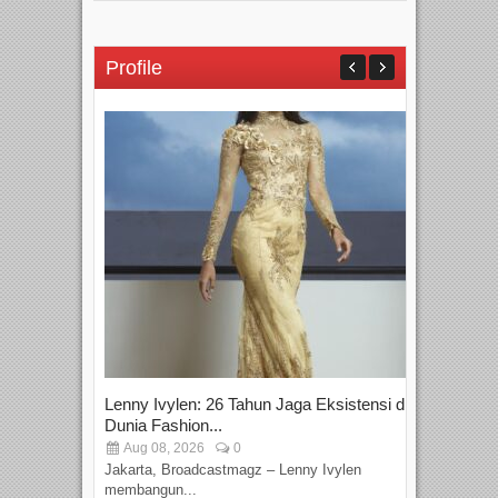
Profile
Lenny Ivylen: 26 Tahun Jaga Eksistensi di
Yan
Dunia Fashion...
Sin
Aug 08, 2026
0
D
Jakarta, Broadcastmagz – Lenny Ivylen
Jaka
membangun...