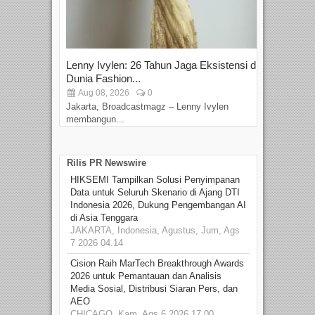
Lenny Ivylen: 26 Tahun Jaga Eksistensi di
Yan
Dunia Fashion...
Sin
Aug 08, 2026
0
D
Jakarta, Broadcastmagz – Lenny Ivylen
Jaka
membangun...
Rilis PR Newswire
HIKSEMI Tampilkan Solusi Penyimpanan
Data untuk Seluruh Skenario di Ajang DTI
Indonesia 2026, Dukung Pengembangan AI
di Asia Tenggara
JAKARTA, Indonesia, Agustus, Jum, Ags
7 2026 04.14
Cision Raih MarTech Breakthrough Awards
2026 untuk Pemantauan dan Analisis
Media Sosial, Distribusi Siaran Pers, dan
AEO
CHICAGO, Kam, Ags 6 2026 17.00