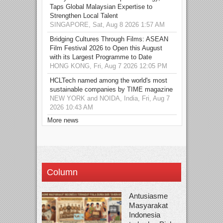
Taps Global Malaysian Expertise to
Strengthen Local Talent
SINGAPORE, Sat, Aug 8 2026 1:57 AM
Bridging Cultures Through Films: ASEAN
Film Festival 2026 to Open this August
with its Largest Programme to Date
HONG KONG, Fri, Aug 7 2026 12:05 PM
HCLTech named among the world's most
sustainable companies by TIME magazine
NEW YORK and NOIDA, India, Fri, Aug 7
2026 10:43 AM
More news
Column
Antusiasme
Masyarakat
Indonesia