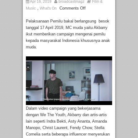
Apr 16, 2019
broadcastmagz
Film &
,
Comments Off
Music
What's On
Pelaksanaan Pemilu bakal berlangsung besok
tanggal 17 April 2019, MC muda yaitu Akbarry
ikut memberikan campaign mengenai pemilu
kepada masyarakat Indonesia khususnya anak
muda.
Dalam video campaign yang bekerjasama
dengan We The Youth, Akbarry dan artis-artis
lain seperti Indra Bekti, Asty Ananta, Amanda
Manopo, Christ Laurent, Fendy Chow, Stella
Cornelia serta beberapa influencer menyerukan