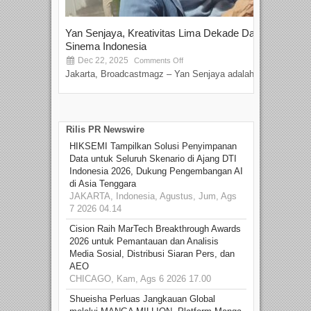
Yan Senjaya, Kreativitas Lima Dekade Dalam
Tam
Sinema Indonesia
Film
Dec 22, 2025
S
Comments Off
Jakarta, Broadcastmagz – Yan Senjaya adalah...
Beka
talen
Rilis PR Newswire
HIKSEMI Tampilkan Solusi Penyimpanan
Data untuk Seluruh Skenario di Ajang DTI
Indonesia 2026, Dukung Pengembangan AI
di Asia Tenggara
JAKARTA, Indonesia, Agustus, Jum, Ags
7 2026 04.14
Cision Raih MarTech Breakthrough Awards
2026 untuk Pemantauan dan Analisis
Media Sosial, Distribusi Siaran Pers, dan
AEO
CHICAGO, Kam, Ags 6 2026 17.00
Shueisha Perluas Jangkauan Global