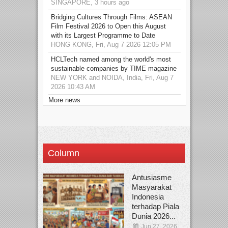
SINGAPORE, 3 hours ago
Bridging Cultures Through Films: ASEAN
Film Festival 2026 to Open this August
with its Largest Programme to Date
HONG KONG, Fri, Aug 7 2026 12:05 PM
HCLTech named among the world's most
sustainable companies by TIME magazine
NEW YORK and NOIDA, India, Fri, Aug 7
2026 10:43 AM
More news
Column
Antusiasme
Masyarakat
Indonesia
terhadap Piala
Dunia 2026...
Jun 27, 2026