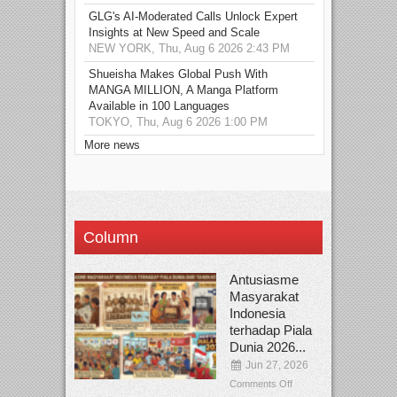
GLG's AI-Moderated Calls Unlock Expert
Insights at New Speed and Scale
NEW YORK, Thu, Aug 6 2026 2:43 PM
Shueisha Makes Global Push With
MANGA MILLION, A Manga Platform
Available in 100 Languages
TOKYO, Thu, Aug 6 2026 1:00 PM
More news
Column
Antusiasme
Masyarakat
Indonesia
terhadap Piala
Dunia 2026...
Jun 27, 2026
Comments Off