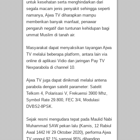
untuk kesehatan serta menghindarkan dari
segala macam jenis penyakit sehingga seperti
namanya, Ajwa TV diharapkan mampu
memberikan banyak manfaat, penawar
pengaruh negatif dan tuntunan kehidupan bagi
ummat Muslim di tanah air.
Masyarakat dapat menyaksikan tayangan Ajwa
TV melalui beberapa platform, antara lain via
online di aplikasi Vidio dan jaringan Pay TV
Nexparabola di channel 10.
Ajwa TV juga dapat dinikmati melalui antena
parabola dengan satelit parameter: Satelit
Telkom 4, Polarisasi V, Frekuensi 3900 Mhz,
Symbol Rate 29.800, FEC 3/4, Modulasi
DVBS2-8PSK.
Sejak resmi mengudara tepat pada Maulid Nabi
Muhammad SAW pekan lalu (Kamis, 12 Rabiul
Awal 1442 H/ 29 Oktober 2020), performa Ajwa
TV unggul 92.1% sampai 95% dibanding