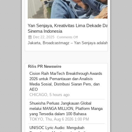
Yan Senjaya, Kreativitas Lima Dekade Dalam
Tam
Sinema Indonesia
Film
Dec 22, 2025
S
Comments Off
Jakarta, Broadcastmagz – Yan Senjaya adalah...
Beka
talen
Rilis PR Newswire
Cision Raih MarTech Breakthrough Awards
2026 untuk Pemantauan dan Analisis
Media Sosial, Distribusi Siaran Pers, dan
AEO
CHICAGO, 5 hours ago
Shueisha Perluas Jangkauan Global
melalui MANGA MILLION, Platform Manga
yang Tersedia dalam 100 Bahasa
TOKYO, Thu, Aug 6 2026 1:00 PM
UNISOC Lyric Audio: Mengubah