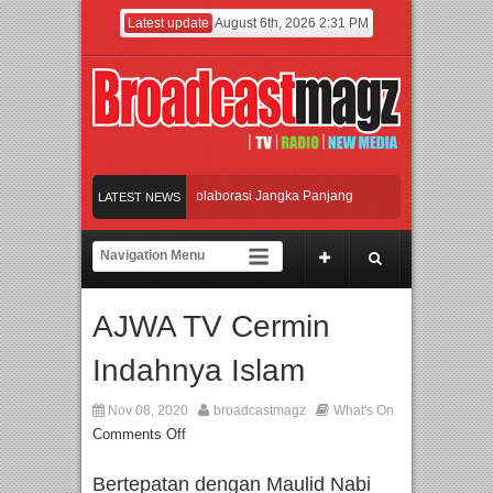
Latest update
August 6th, 2026 2:31 PM
 Beralih dari Kampanye ke Kolaborasi Jangka Panjang
LATEST NEWS
ka Took di Ubud, Bali
chanic Course
AJWA TV Cermin
 Sondoro
Afan Hadirkan Hipdut Modern “Jangan Ungkit-Ungkit”
Indahnya Islam
Nov 08, 2020
broadcastmagz
What's On
Comments Off
Bertepatan dengan Maulid Nabi