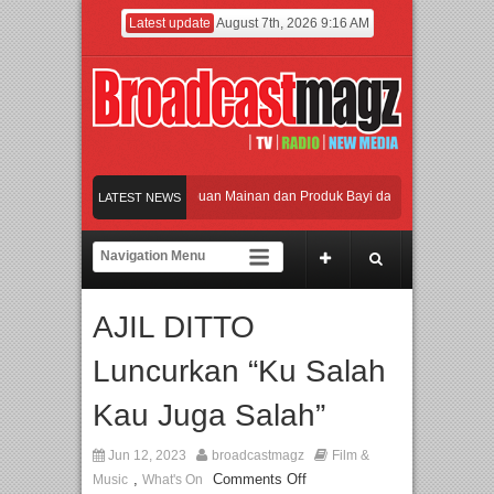
Latest update
August 7th, 2026 9:16 AM
aikan Jakarta dengan Ribuan Mainan dan Produk Bayi dari Seluruh Dunia, IBTE 
LATEST NEWS
di Gerbang Inovasi dan Peluang Bisnis Industri Gifts dan Housewares Asia Tengg
2026 Dorong Industri Beralih dari Kampanye ke Kolaborasi Jangka Panjang
AJIL DITTO
kan Perpaduan Warisan Dan Semangat Lokal, BIRKENSTOCK INDONESIA Membuka
Luncurkan “Ku Salah
aikan Jakarta dengan Ribuan Mainan dan Produk Bayi dari Seluruh Dunia, IBTE 
Kau Juga Salah”
Jun 12, 2023
broadcastmagz
Film &
,
Comments Off
Music
What's On