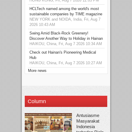
HONG KONG, Fri, Aug 7 2026 12:05 PM
HCLTech named among the world's most
sustainable companies by TIME magazine
NEW YORK and NOIDA, India, Fri, Aug 7
2026 10:43 AM
Swing Amid Black‑Rock Greenery!
Discover Another Way to Holiday in Hainan
HAIKOU, China, Fri, Aug 7 2026 10:34 AM
Check out Hainan's Pioneering Medical
Hub
HAIKOU, China, Fri, Aug 7 2026 10:27 AM
More news
Column
Antusiasme
Masyarakat
Indonesia