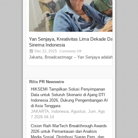
Yan Senjaya, Kreativitas Lima Dekade Dalam
Tam
Sinema Indonesia
Film
Dec 22, 2025
S
Comments Off
Jakarta, Broadcastmagz – Yan Senjaya adalah...
Beka
talen
Rilis PR Newswire
HIKSEMI Tampilkan Solusi Penyimpanan
Data untuk Seluruh Skenario di Ajang DTI
Indonesia 2026, Dukung Pengembangan AI
di Asia Tenggara
JAKARTA, Indonesia, Agustus, Jum, Ags
7 2026 04.14
Cision Raih MarTech Breakthrough Awards
2026 untuk Pemantauan dan Analisis
Media Sosial, Distribusi Siaran Pers, dan