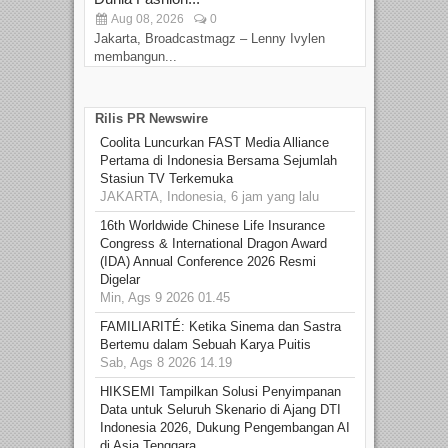
Aug 08, 2026
0
D
Jakarta, Broadcastmagz – Lenny Ivylen
Jaka
membangun...
Rilis PR Newswire
Coolita Luncurkan FAST Media Alliance
Pertama di Indonesia Bersama Sejumlah
Stasiun TV Terkemuka
JAKARTA, Indonesia, 6 jam yang lalu
16th Worldwide Chinese Life Insurance
Congress & International Dragon Award
(IDA) Annual Conference 2026 Resmi
Digelar
Min, Ags 9 2026 01.45
FAMILIARITÉ: Ketika Sinema dan Sastra
Bertemu dalam Sebuah Karya Puitis
Sab, Ags 8 2026 14.19
HIKSEMI Tampilkan Solusi Penyimpanan
Data untuk Seluruh Skenario di Ajang DTI
Indonesia 2026, Dukung Pengembangan AI
di Asia Tenggara