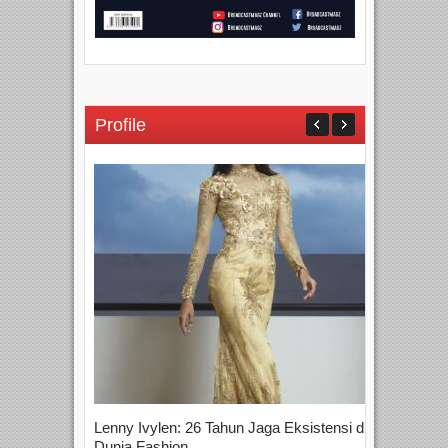
Profile
Lenny Ivylen: 26 Tahun Jaga Eksistensi di
Yan
Dunia Fashion...
Sin