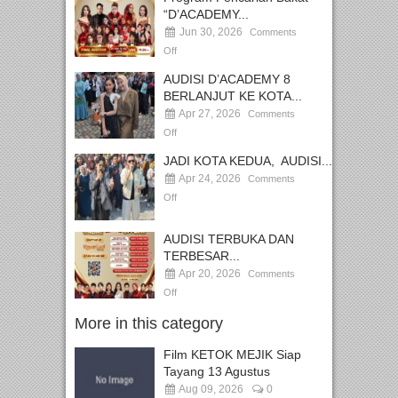
“D’ACADEMY...
Jun 30, 2026
Comments
Off
AUDISI D’ACADEMY 8
BERLANJUT KE KOTA...
Apr 27, 2026
Comments
Off
JADI KOTA KEDUA, AUDISI...
Apr 24, 2026
Comments
Off
AUDISI TERBUKA DAN
TERBESAR...
Apr 20, 2026
Comments
Off
More in this category
Film KETOK MEJIK Siap
Tayang 13 Agustus
Aug 09, 2026
0