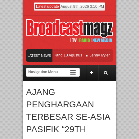
Latest update
August 9th, 2026 3:10 PM
Film KETOK MEJIK Siap Tayang 13 Agustus
Lenny Ivylen: 26 Tahun Jaga Eksist
LATEST NEWS
I dan Universitas Agung Podomoro Jalin Kerja Sama Pendidikan dan Riset untuk 
eramaikan Jakarta dengan Ribuan Mainan dan Produk Bayi dari Seluruh Dunia, I
AJANG
PENGHARGAAN
TERBESAR SE-ASIA
PASIFIK “29TH