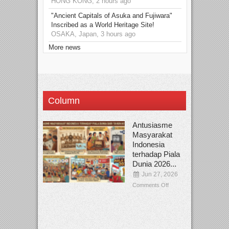
HONG KONG, 2 hours ago
"Ancient Capitals of Asuka and Fujiwara"
Inscribed as a World Heritage Site!
OSAKA, Japan, 3 hours ago
More news
Column
Antusiasme
Masyarakat
Indonesia
terhadap Piala
Dunia 2026...
Jun 27, 2026
Comments Off