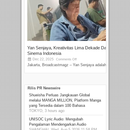
Yan Senjaya, Kreativitas Lima Dekade Dalam
Tam
Sinema Indonesia
Film
Dec 22, 2025
S
Comments Off
Jakarta, Broadcastmagz – Yan Senjaya adalah...
Beka
talen
Rilis PR Newswire
Shueisha Perluas Jangkauan Global
melalui MANGA MILLION, Platform Manga
yang Tersedia dalam 100 Bahasa
TOKYO, 3 hours ago
UNISOC Lyric Audio: Mengubah
Pengalaman Mendengarkan Audio
SHANGHAI, Wed, Aug 5 2026 11:58 PM