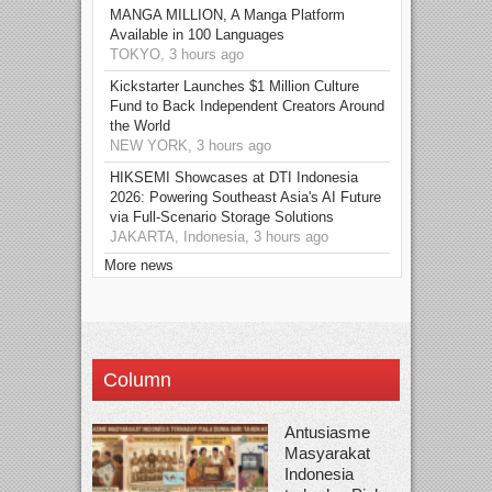
MANGA MILLION, A Manga Platform
Available in 100 Languages
TOKYO, 3 hours ago
Kickstarter Launches $1 Million Culture
Fund to Back Independent Creators Around
the World
NEW YORK, 3 hours ago
HIKSEMI Showcases at DTI Indonesia
2026: Powering Southeast Asia's AI Future
via Full‑Scenario Storage Solutions
JAKARTA, Indonesia, 3 hours ago
More news
Column
Antusiasme
Masyarakat
Indonesia