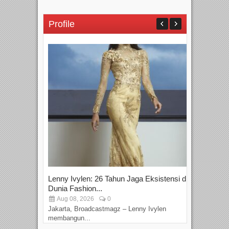
Profile
Lenny Ivylen: 26 Tahun Jaga Eksistensi di
Yan
Dunia Fashion...
Sin
Aug 08, 2026
0
D
Jakarta, Broadcastmagz – Lenny Ivylen
Jaka
membangun...