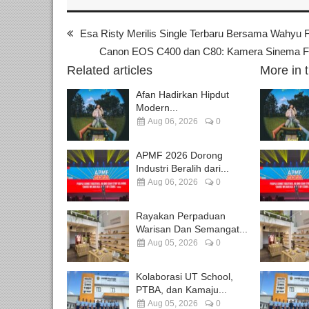
Esa Risty Merilis Single Terbaru Bersama Wahyu F
Canon EOS C400 dan C80: Kamera Sinema Ful
Related articles
More in 
Afan Hadirkan Hipdut
Modern...
Aug 06, 2026
0
APMF 2026 Dorong
Industri Beralih dari...
Aug 06, 2026
0
Rayakan Perpaduan
Warisan Dan Semangat...
Aug 05, 2026
0
Kolaborasi UT School,
PTBA, dan Kamaju...
Aug 05, 2026
0