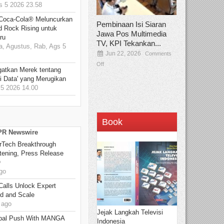
 5 2026 23.58
 Coca-Cola® Meluncurkan
Pembinaan Isi Siaran
d Rock Rising untuk
Jawa Pos Multimedia
ru
TV, KPI Tekankan...
, Agustus, Rab, Ags 5
Jun 22, 2026
Comments
Off
gatkan Merek tentang
i Data' yang Merugikan
5 2026 14.00
Book
 PR Newswire
rTech Breakthrough
stening, Press Release
O
go
Calls Unlock Expert
ed and Scale
 ago
Jejak Langkah Televisi
bal Push With MANGA
Indonesia