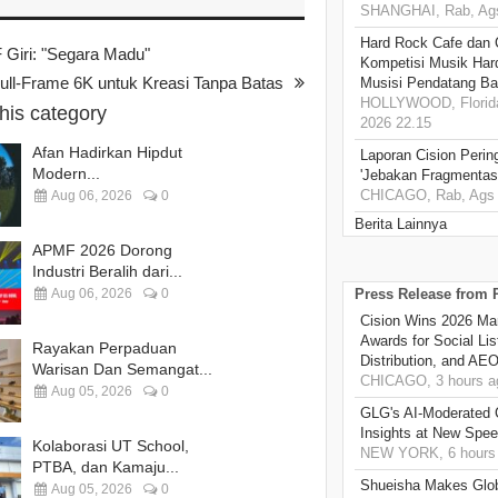
SHANGHAI, Rab, Ags
Hard Rock Cafe dan
 Giri: "Segara Madu"
Kompetisi Musik Har
l-Frame 6K untuk Kreasi Tanpa Batas
Musisi Pendatang Ba
HOLLYWOOD, Florida
this category
2026 22.15
Afan Hadirkan Hipdut
Laporan Cision Perin
Modern...
'Jebakan Fragmentas
CHICAGO, Rab, Ags 
Aug 06, 2026
0
Berita Lainnya
APMF 2026 Dorong
Industri Beralih dari...
Aug 06, 2026
0
Press Release from
Cision Wins 2026 Ma
Awards for Social Li
Rayakan Perpaduan
Distribution, and AE
Warisan Dan Semangat...
CHICAGO, 3 hours a
Aug 05, 2026
0
GLG's AI-Moderated 
Insights at New Spe
Kolaborasi UT School,
NEW YORK, 6 hours
PTBA, dan Kamaju...
Shueisha Makes Glo
Aug 05, 2026
0