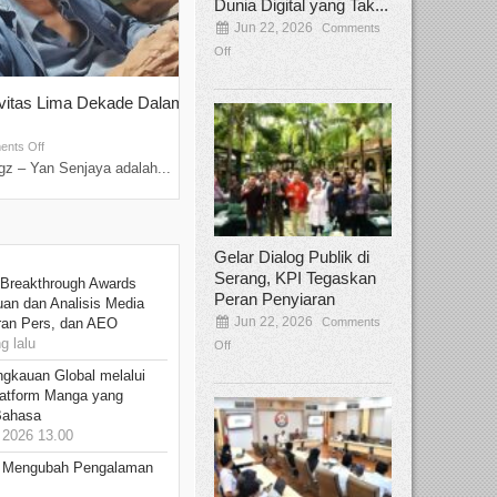
Dunia Digital yang Tak...
Jun 22, 2026
Comments
Off
ivitas Lima Dekade Dalam
Tamee Irelly Menjadi Juri Open Casti
Film Terbaru...
Sep 08, 2025
nts Off
Comments Off
z – Yan Senjaya adalah...
Bekasi, Broadcastmagz – Dalam upaya me
talenta...
Gelar Dialog Publik di
Serang, KPI Tegaskan
 Breakthrough Awards
Peran Penyiaran
an dan Analisis Media
Jun 22, 2026
Comments
aran Pers, dan AEO
 lalu
Off
ngkauan Global melalui
atform Manga yang
Bahasa
2026 13.00
: Mengubah Pengalaman