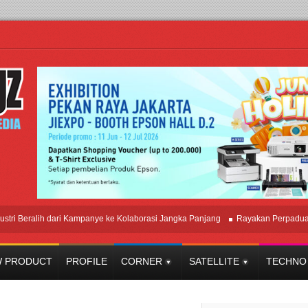
eralih dari Kampanye ke Kolaborasi Jangka Panjang
Rayakan Perpaduan Wari
 PRODUCT
PROFILE
CORNER
SATELLITE
TECHNO