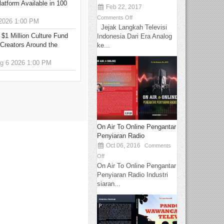
tform Available in 100
Feb 22, 2017
Comments Off
2026 1:00 PM
Jejak Langkah Televisi
 $1 Million Culture Fund
Indonesia Dari Era Analog
Creators Around the
ke...
 6 2026 1:00 PM
On Air To Online Pengantar
Penyiaran Radio
Oct 06, 2016
Comments
Off
On Air To Online Pengantar
Penyiaran Radio Industri
siaran...