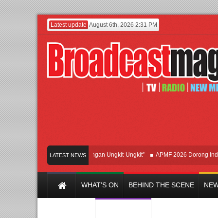
Latest update
August 6th, 2026 2:31 PM
Hadirkan Hipdut Modern “Jangan Ungkit-Ungkit”
APMF 2026 Dorong Industri B
LATEST NEWS
WHAT’S ON
BEHIND THE SCENE
NEW
Y CHANNEL
FILM & MUSIC