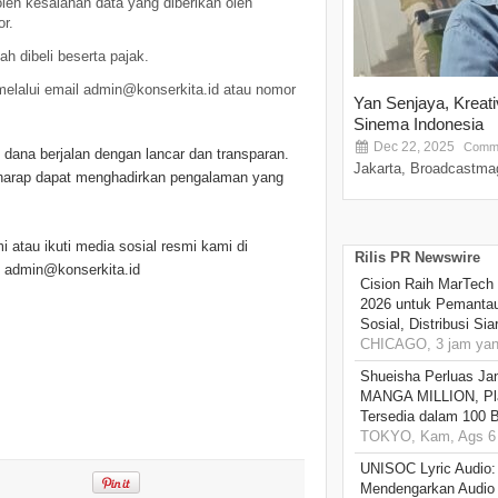
leh kesalahan data yang diberikan oleh
r.
h dibeli beserta pajak.
elalui email
admin@konserkita.id
atau nomor
Yan Senjaya, Kreat
Sinema Indonesia
Dec 22, 2025
Comme
ana berjalan dengan lancar dan transparan.
Jakarta, Broadcastmag
erharap dapat menghadirkan pengalaman yang
mi atau ikuti media sosial resmi kami di
Rilis PR Newswire
e
admin@konserkita.id
Cision Raih MarTech
2026 untuk Pemantau
Sosial, Distribusi Si
CHICAGO, 3 jam yang
Shueisha Perluas Ja
MANGA MILLION, Pl
Tersedia dalam 100 
TOKYO, Kam, Ags 6 
UNISOC Lyric Audio
Mendengarkan Audio