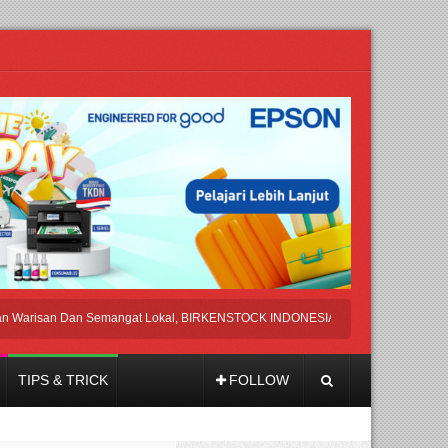
san Dan Semangat Lokal, BIRKENSTOCK INDONESIA Membuka Took di Ubud, Ba
TIPS & TRICK
FOLLOW