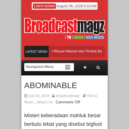
Latest update
August 7th, 2026 9:16 AM
eramaikan Jakarta dengan Ribuan Mainan dan Produk Bayi dari Seluruh Dunia, I
LATEST NEWS
enjadi Gerbang Inovasi dan Peluang Bisnis Industri Gifts dan Housewares Asia T
PMF 2026 Dorong Industri Beralih dari Kampanye ke Kolaborasi Jangka Panjang
ABOMINABLE
Rayakan Perpaduan Warisan Dan Semangat Lokal, BIRKENSTOCK INDONESIA Mem
eramaikan Jakarta dengan Ribuan Mainan dan Produk Bayi dari Seluruh Dunia, I
Sep 30, 2019
broadcastmagz
Film &
,
Comments Off
Music
What's On
Misteri keberadaan mahluk besar
berbulu lebat yang disebut bigfoot