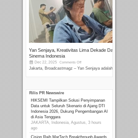
Yan Senjaya, Kreativitas Lima Dekade Dalam
Tam
Sinema Indonesia
Film
Dec 22, 2025
S
Comments Off
Jakarta, Broadcastmagz – Yan Senjaya adalah...
Beka
talen
Rilis PR Newswire
HIKSEMI Tampilkan Solusi Penyimpanan
Data untuk Seluruh Skenario di Ajang DTI
Indonesia 2026, Dukung Pengembangan AI
di Asia Tenggara
JAKARTA, Indonesia, Agustus, 3 hours
ago
Cision Raih MarTech Breakthrough Awards