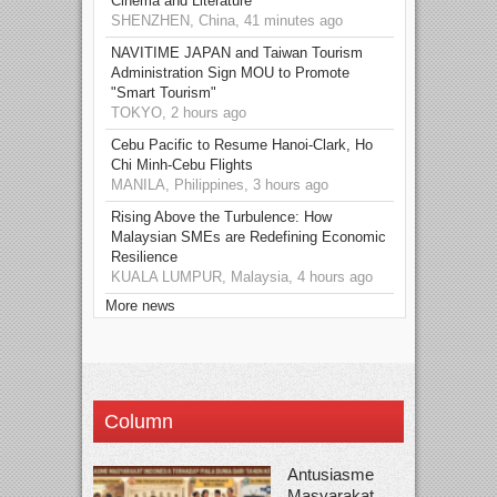
Cinema and Literature
SHENZHEN, China, 41 minutes ago
NAVITIME JAPAN and Taiwan Tourism
Administration Sign MOU to Promote
"Smart Tourism"
TOKYO, 2 hours ago
Cebu Pacific to Resume Hanoi-Clark, Ho
Chi Minh-Cebu Flights
MANILA, Philippines, 3 hours ago
Rising Above the Turbulence: How
Malaysian SMEs are Redefining Economic
Resilience
KUALA LUMPUR, Malaysia, 4 hours ago
More news
Column
Antusiasme
Masyarakat