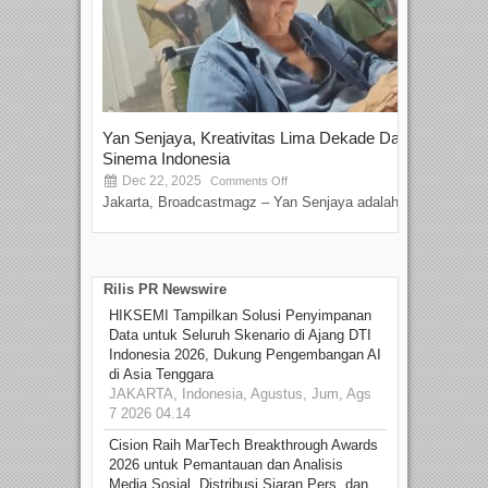
Yan Senjaya, Kreativitas Lima Dekade Dalam
Tam
Sinema Indonesia
Film
Dec 22, 2025
S
Comments Off
Jakarta, Broadcastmagz – Yan Senjaya adalah...
Beka
talen
Rilis PR Newswire
HIKSEMI Tampilkan Solusi Penyimpanan
Data untuk Seluruh Skenario di Ajang DTI
Indonesia 2026, Dukung Pengembangan AI
di Asia Tenggara
JAKARTA, Indonesia, Agustus, Jum, Ags
7 2026 04.14
Cision Raih MarTech Breakthrough Awards
2026 untuk Pemantauan dan Analisis
Media Sosial, Distribusi Siaran Pers, dan