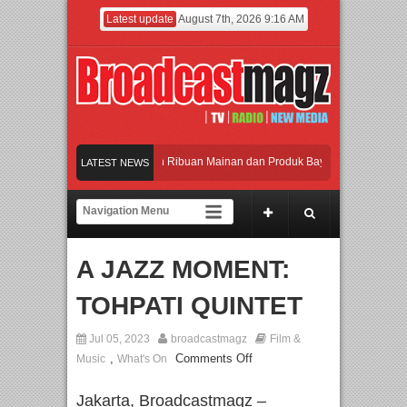
Latest update
August 7th, 2026 9:16 AM
eramaikan Jakarta dengan Ribuan Mainan dan Produk Bayi dari Seluruh Dunia, I
LATEST NEWS
enjadi Gerbang Inovasi dan Peluang Bisnis Industri Gifts dan Housewares Asia T
PMF 2026 Dorong Industri Beralih dari Kampanye ke Kolaborasi Jangka Panjang
A JAZZ MOMENT:
ayakan Perpaduan Warisan Dan Semangat Lokal, BIRKENSTOCK INDONESIA Mem
TOHPATI QUINTET
eramaikan Jakarta dengan Ribuan Mainan dan Produk Bayi dari Seluruh Dunia, I
Jul 05, 2023
broadcastmagz
Film &
,
Comments Off
Music
What's On
Jakarta, Broadcastmagz –