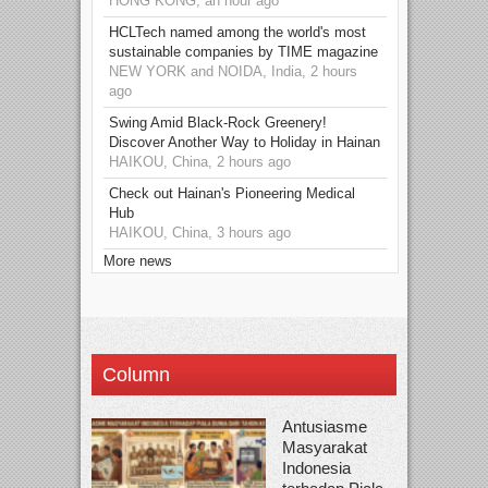
HONG KONG, an hour ago
HCLTech named among the world's most
sustainable companies by TIME magazine
NEW YORK and NOIDA, India, 2 hours
ago
Swing Amid Black‑Rock Greenery!
Discover Another Way to Holiday in Hainan
HAIKOU, China, 2 hours ago
Check out Hainan's Pioneering Medical
Hub
HAIKOU, China, 3 hours ago
More news
Column
Antusiasme
Masyarakat
Indonesia