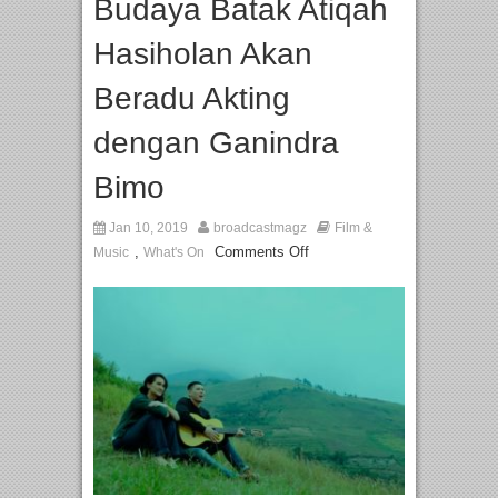
Budaya Batak Atiqah
Hasiholan Akan
Beradu Akting
dengan Ganindra
Bimo
Jan 10, 2019
broadcastmagz
Film &
,
Comments Off
Music
What's On