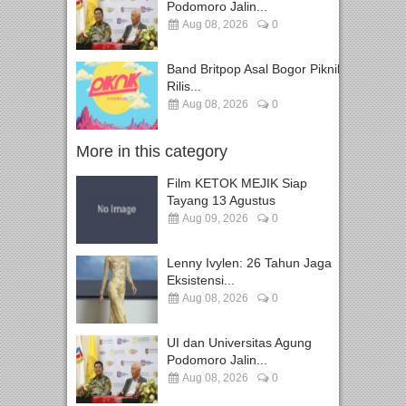
Podomoro Jalin...
Aug 08, 2026
0
Band Britpop Asal Bogor Piknik
Rilis...
Aug 08, 2026
0
More in this category
Film KETOK MEJIK Siap
Tayang 13 Agustus
Aug 09, 2026
0
Lenny Ivylen: 26 Tahun Jaga
Eksistensi...
Aug 08, 2026
0
UI dan Universitas Agung
Podomoro Jalin...
Aug 08, 2026
0