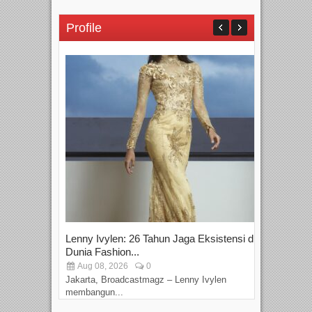
Profile
Lenny Ivylen: 26 Tahun Jaga Eksistensi di
Yan
Dunia Fashion...
Sin
Aug 08, 2026
0
D
Jakarta, Broadcastmagz – Lenny Ivylen
Jaka
membangun...