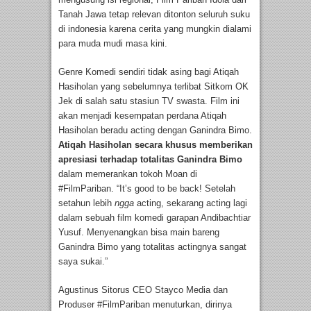
Tanah Jawa tetap relevan ditonton seluruh suku
di indonesia karena cerita yang mungkin dialami
para muda mudi masa kini.
Genre Komedi sendiri tidak asing bagi Atiqah
Hasiholan yang sebelumnya terlibat Sitkom OK
Jek di salah satu stasiun TV swasta. Film ini
akan menjadi kesempatan perdana Atiqah
Hasiholan beradu acting dengan Ganindra Bimo.
Atiqah Hasiholan secara khusus memberikan
apresiasi terhadap totalitas Ganindra Bimo
dalam memerankan tokoh Moan di
#FilmPariban. “It’s good to be back! Setelah
setahun lebih
ngga
acting, sekarang acting lagi
dalam sebuah film komedi garapan Andibachtiar
Yusuf. Menyenangkan bisa main bareng
Ganindra Bimo yang totalitas actingnya sangat
saya sukai.”
Agustinus Sitorus CEO Stayco Media dan
Produser #FilmPariban menuturkan, dirinya