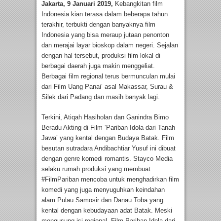
Jakarta, 9 Januari 2019,
Kebangkitan film
Indonesia kian terasa dalam beberapa tahun
terakhir, terbukti dengan banyaknya film
Indonesia yang bisa meraup jutaan penonton
dan merajai layar bioskop dalam negeri. Sejalan
dengan hal tersebut, produksi film lokal di
berbagai daerah juga makin menggeliat.
Berbagai film regional terus bermunculan mulai
dari Film Uang Panai’ asal Makassar, Surau &
Silek dari Padang dan masih banyak lagi.
Terkini, Atiqah Hasiholan dan Ganindra Bimo
Beradu Akting di Film ‘Pariban Idola dari Tanah
Jawa’ yang kental dengan Budaya Batak. Film
besutan sutradara Andibachtiar Yusuf ini dibuat
dengan genre komedi romantis. Stayco Media
selaku rumah produksi yang membuat
#FilmPariban mencoba untuk menghadirkan film
komedi yang juga menyuguhkan keindahan
alam Pulau Samosir dan Danau Toba yang
kental dengan kebudayaan adat Batak. Meski
mengusung isi regional, Film Pariban Idola dari