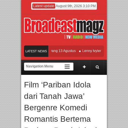
Latest update
August 9th, 2026 3:10 PM
Film KETOK MEJIK Siap Tayang 13 Agustus
Lenny Ivylen: 26 Tahun Jaga Eksist
LATEST NEWS
I dan Universitas Agung Podomoro Jalin Kerja Sama Pendidikan dan Riset untuk 
eramaikan Jakarta dengan Ribuan Mainan dan Produk Bayi dari Seluruh Dunia, I
Film ‘Pariban Idola
dari Tanah Jawa’
Bergenre Komedi
Romantis Bertema