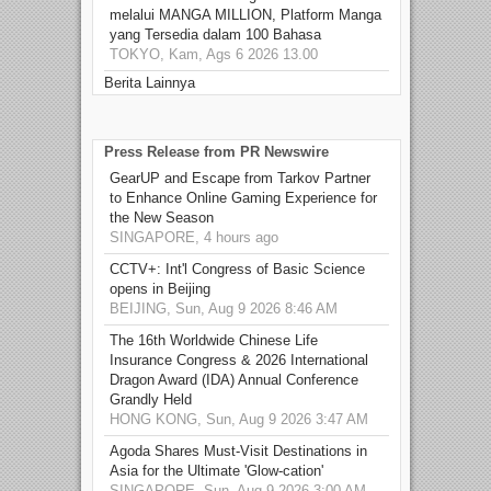
melalui MANGA MILLION, Platform Manga
yang Tersedia dalam 100 Bahasa
TOKYO, Kam, Ags 6 2026 13.00
Berita Lainnya
Press Release from PR Newswire
GearUP and Escape from Tarkov Partner
to Enhance Online Gaming Experience for
the New Season
SINGAPORE, 4 hours ago
CCTV+: Int'l Congress of Basic Science
opens in Beijing
BEIJING, Sun, Aug 9 2026 8:46 AM
The 16th Worldwide Chinese Life
Insurance Congress & 2026 International
Dragon Award (IDA) Annual Conference
Grandly Held
HONG KONG, Sun, Aug 9 2026 3:47 AM
Agoda Shares Must-Visit Destinations in
Asia for the Ultimate 'Glow-cation'
SINGAPORE, Sun, Aug 9 2026 3:00 AM