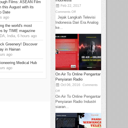
Indonesia
hrough Films: ASEAN Film
Feb 22, 2017
 this August with its
Comments Off
o Date
Jejak Langkah Televisi
s ago
Indonesia Dari Era Analog
g the world's most
ke...
es by TIME magazine
, India, 6 hours ago
ck Greenery! Discover
ay in Hainan
urs ago
ioneering Medical Hub
urs ago
On Air To Online Pengantar
Penyiaran Radio
Oct 06, 2016
Comments
Off
On Air To Online Pengantar
Penyiaran Radio Industri
siaran...