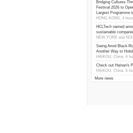
Bridging Cultures T
Festival 2026 to Open
Largest Programme t
HONG KONG, 4 hour
HCLTech named amon
sustainable compani
NEW YORK and NOIDA
Swing Amid Black‑Ro
Another Way to Holid
HAIKOU, China, 6 ho
Check out Hainan's P
HAIKOU, China, 6 ho
More news