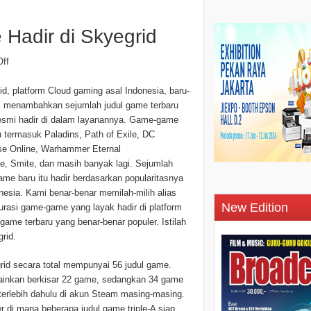
 Hadir di Skyegrid
ff
id, platform Cloud gaming asal Indonesia, baru-
ni menambahkan sejumlah judul game terbaru
esmi hadir di dalam layanannya. Game-game
tu termasuk Paladins, Path of Exile, DC
se Online, Warhammer Eternal
e, Smite, dan masih banyak lagi. Sejumlah
game baru itu hadir berdasarkan popularitasnya
onesia. Kami benar-benar memilah-milih alias
New Edition
rasi game-game yang layak hadir di platform
ame terbaru yang benar-benar populer. Istilah
rid.
rid secara total mempunyai 56 judul game.
mainkan berkisar 22 game, sedangkan 34 game
 terlebih dahulu di akun Steam masing-masing.
r di mana beberapa judul game triple-A siap