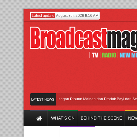
Latest update
August 7th, 2026 9:16 AM
Meramaikan Jakarta dengan Ribuan Mainan dan Produk Bayi dari Seluruh 
LATEST NEWS
WHAT’S ON
BEHIND THE SCENE
NEW
Y CHANNEL
FILM & MUSIC