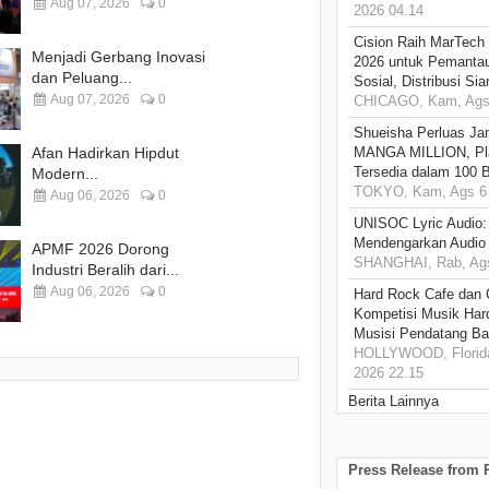
Aug 07, 2026
0
2026 04.14
Cision Raih MarTech
Menjadi Gerbang Inovasi
2026 untuk Pemantau
dan Peluang...
Sosial, Distribusi Si
Aug 07, 2026
0
CHICAGO, Kam, Ags 
Shueisha Perluas Ja
Afan Hadirkan Hipdut
MANGA MILLION, Pl
Tersedia dalam 100 
Modern...
TOKYO, Kam, Ags 6 
Aug 06, 2026
0
UNISOC Lyric Audio
Mendengarkan Audio
APMF 2026 Dorong
SHANGHAI, Rab, Ags
Industri Beralih dari...
Aug 06, 2026
0
Hard Rock Cafe dan
Kompetisi Musik Har
Musisi Pendatang Ba
HOLLYWOOD, Florida
2026 22.15
Berita Lainnya
Press Release from