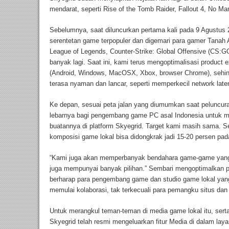
mendarat, seperti Rise of the Tomb Raider, Fallout 4, No
Sebelumnya, saat diluncurkan pertama kali pada 9 Agustus 
serentetan game terpopuler dan digemari para gamer Tanah A
League of Legends, Counter-Strike: Global Offensive (CS:GO)
banyak lagi. Saat ini, kami terus mengoptimalisasi product e
(Android, Windows, MacOSX, Xbox, browser Chrome), sehi
terasa nyaman dan lancar, seperti memperkecil network laten
Ke depan, sesuai peta jalan yang diumumkan saat peluncur
lebarnya bagi pengembang game PC asal Indonesia untuk m
buatannya di platform Skyegrid. Target kami masih sama. Se
komposisi game lokal bisa didongkrak jadi 15-20 persen pada
“Kami juga akan memperbanyak bendahara game-game yang 
juga mempunyai banyak pilihan.” Sembari mengoptimalkan pe
berharap para pengembang game dan studio game lokal yang
memulai kolaborasi, tak terkecuali para pemangku situs dan
Untuk merangkul teman-teman di media game lokal itu, sert
Skyegrid telah resmi mengeluarkan fitur Media di dalam laya