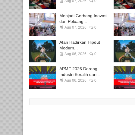
Aug 07, 2026
0
Menjadi Gerbang Inovasi
dan Peluang...
Aug 07, 2026
0
Afan Hadirkan Hipdut
Modern...
Aug 06, 2026
0
APMF 2026 Dorong
Industri Beralih dari...
Aug 06, 2026
0