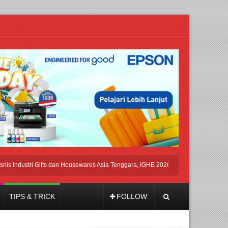
ndustri Gifts dan Housewares Asia Tenggara, IGHE 2026 Kembali Digelar di Jakart
TIPS & TRICK
FOLLOW