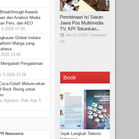
 Breakthrough Awards
Pembinaan Isi Siaran
an dan Analisis Media
Jawa Pos Multimedia
aran Pers, dan AEO
TV, KPI Tekankan...
6 2026 17.00
Jun 22, 2026
Comments
ngkauan Global melalui
Off
atform Manga yang
Bahasa
2026 13.00
: Mengubah Pengalaman
 5 2026 23.58
Book
 Coca-Cola® Meluncurkan
d Rock Rising untuk
ru
, Agustus, Rab, Ags 5
Jejak Langkah Televisi
 PR Newswire