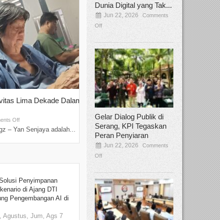
Dunia Digital yang Tak...
Jun 22, 2026
Comments
Off
ivitas Lima Dekade Dalam
Tamee Irelly Menjadi Juri Open Casti
Film Terbaru...
Gelar Dialog Publik di
Sep 08, 2025
nts Off
Comments Off
Serang, KPI Tegaskan
z – Yan Senjaya adalah...
Bekasi, Broadcastmagz – Dalam upaya me
Peran Penyiaran
talenta...
Jun 22, 2026
Comments
Off
Solusi Penyimpanan
kenario di Ajang DTI
ung Pengembangan AI di
 Agustus, Jum, Ags 7