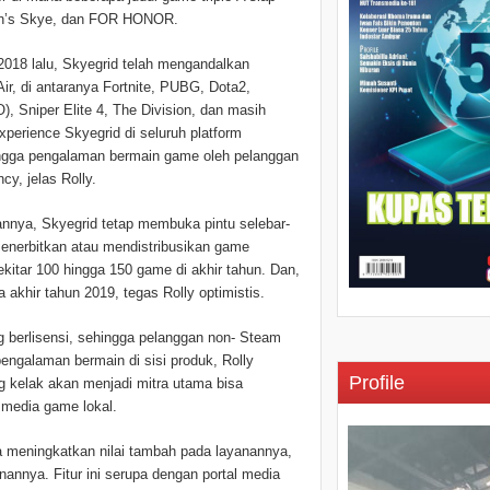
 Man’s Skye, dan FOR HONOR.
2018 lalu, Skyegrid telah mengandalkan
ir, di antaranya Fortnite, PUBG, Dota2,
, Sniper Elite 4, The Division, dan masih
xperience Skyegrid di seluruh platform
ngga pengalaman bermain game oleh pelanggan
cy, jelas Rolly.
annya, Skyegrid tetap membuka pintu selebar-
enerbitkan atau mendistribusikan game
kitar 100 hingga 150 game di akhir tahun. Dan,
 akhir tahun 2019, tegas Rolly optimistis.
berlisensi, sehingga pelanggan non- Steam
ngalaman bermain di sisi produk, Rolly
Profile
 kelak akan menjadi mitra utama bisa
 media game lokal.
a meningkatkan nilai tambah pada layanannya,
nannya. Fitur ini serupa dengan portal media