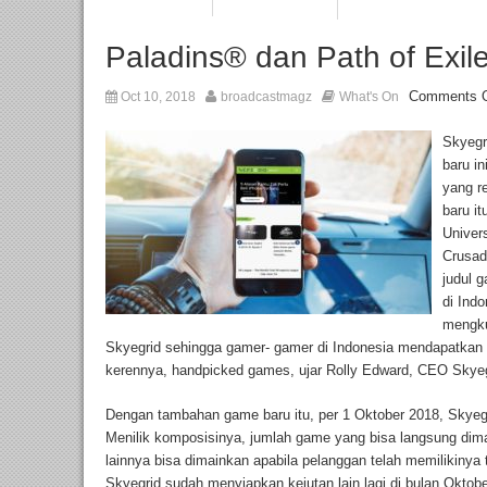
Paladins® dan Path of Exile
Comments O
Oct 10, 2018
broadcastmagz
What's On
Skyegr
baru i
yang r
baru i
Univer
Crusad
judul 
di Ind
mengku
Skyegrid sehingga gamer- gamer di Indonesia mendapatkan g
kerennya, handpicked games, ujar Rolly Edward, CEO Skyeg
Dengan tambahan game baru itu, per 1 Oktober 2018, Skyeg
Menilik komposisinya, jumlah game yang bisa langsung di
lainnya bisa dimainkan apabila pelanggan telah memilikinya
Skyegrid sudah menyiapkan kejutan lain lagi di bulan Oktobe