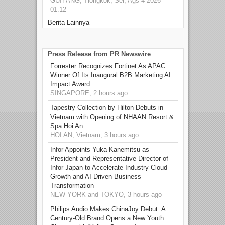
GUIYANG, Tiongkok, Sel, Ags 4 2026
01.12
Berita Lainnya
Press Release from PR Newswire
Forrester Recognizes Fortinet As APAC
Winner Of Its Inaugural B2B Marketing AI
Impact Award
SINGAPORE, 2 hours ago
Tapestry Collection by Hilton Debuts in
Vietnam with Opening of NHAAN Resort &
Spa Hoi An
HOI AN, Vietnam, 3 hours ago
Infor Appoints Yuka Kanemitsu as
President and Representative Director of
Infor Japan to Accelerate Industry Cloud
Growth and AI-Driven Business
Transformation
NEW YORK and TOKYO, 3 hours ago
Philips Audio Makes ChinaJoy Debut: A
Century-Old Brand Opens a New Youth