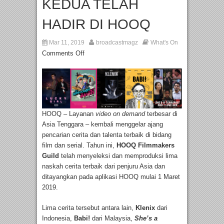
KEDUA TELAH
HADIR DI HOOQ
Mar 11, 2019
broadcastmagz
What's On
Comments Off
HOOQ – Layanan
video on demand
terbesar di
Asia Tenggara – kembali menggelar ajang
pencarian cerita dan talenta terbaik di bidang
film dan serial. Tahun ini,
HOOQ Filmmakers
Guild
telah menyeleksi dan memproduksi lima
naskah cerita terbaik dari penjuru Asia dan
ditayangkan pada aplikasi HOOQ mulai 1 Maret
2019.
Lima cerita tersebut antara lain,
Klenix
dari
Indonesia,
Babi!
dari Malaysia,
She’s a