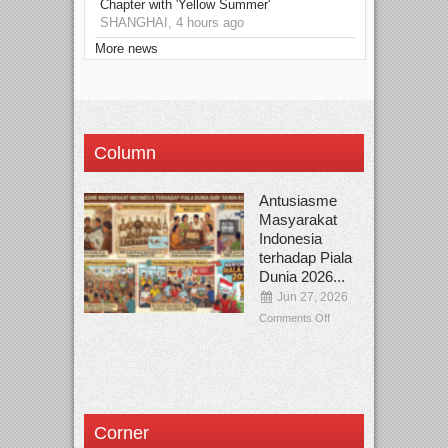
Chapter with 'Yellow Summer'
SHANGHAI, 4 hours ago
More news
Column
Antusiasme
Masyarakat
Indonesia
terhadap Piala
Dunia 2026...
Jun 27, 2026
Comments Off
Corner