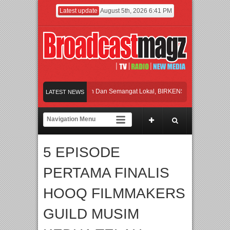
Latest update
August 5th, 2026 6:41 PM
ayakan Perpaduan Warisan Dan Semangat Lokal, BIRKENSTOCK INDONESIA Memb
LATEST NEWS
laborasi UT School, PTBA, dan Kamaju Tingkatkan Kualitas SDM melalui Basic 
ilite Orchestra Presents The Beatles & Queen – feat. Marcello Tahitoe dan Sandh
5 EPISODE
wancara Eksklusif Pemain Sinetron Biarkan Hati Bicara, Febby Rastanty, Rangga
PERTAMA FINALIS
ayakan Perpaduan Warisan Dan Semangat Lokal, BIRKENSTOCK INDONESIA Memb
HOOQ FILMMAKERS
GUILD MUSIM