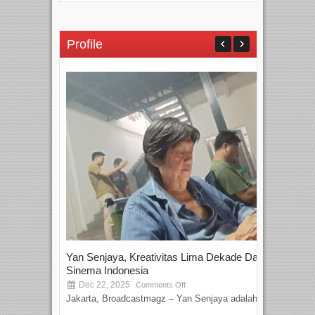
Profile
Yan Senjaya, Kreativitas Lima Dekade Dalam
Tam
Sinema Indonesia
Film
Dec 22, 2025
S
Comments Off
Jakarta, Broadcastmagz – Yan Senjaya adalah...
Beka
talen