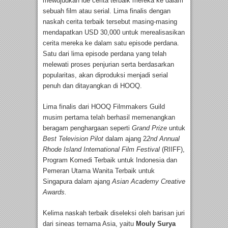
mewujudkan ide cerita terbaik mereka ke dalam
sebuah film atau serial. Lima finalis dengan
naskah cerita terbaik tersebut masing-masing
mendapatkan USD 30,000 untuk merealisasikan
cerita mereka ke dalam satu episode perdana.
Satu dari lima episode perdana yang telah
melewati proses penjurian serta berdasarkan
popularitas, akan diproduksi menjadi serial
penuh dan ditayangkan di HOOQ.
Lima finalis dari HOOQ Filmmakers Guild
musim pertama telah berhasil memenangkan
beragam penghargaan seperti
Grand Prize
untuk
Best Television Pilot
dalam ajang 2
2nd Annual
Rhode Island International Film Festival
(RIIFF),
Program Komedi Terbaik untuk Indonesia dan
Pemeran Utama Wanita Terbaik untuk
Singapura dalam ajang
Asian Academy Creative
Awards.
Kelima naskah terbaik diseleksi oleh barisan juri
dari sineas ternama Asia, yaitu
Mouly Surya