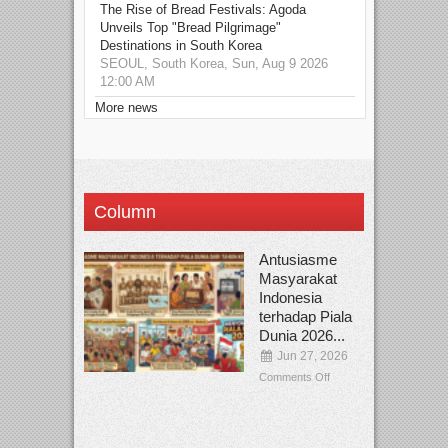
The Rise of Bread Festivals: Agoda
Unveils Top "Bread Pilgrimage"
Destinations in South Korea
SEOUL, South Korea, Sun, Aug 9 2026
12:00 AM
More news
Column
Antusiasme
Masyarakat
Indonesia
terhadap Piala
Dunia 2026...
Jun 27, 2026
Comments Off