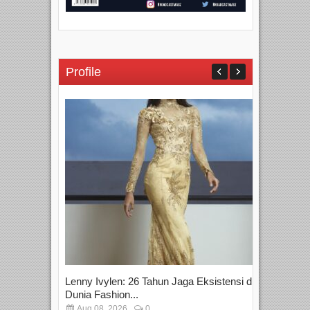
Profile
Lenny Ivylen: 26 Tahun Jaga Eksistensi di
Yan
Dunia Fashion...
Sin
Aug 08, 2026
0
D