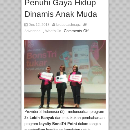
Penuhi Gaya Hidup
Dinamis Anak Muda
Dec 12, 2018
broadcastmagz
,
Comments Off
Advertorial
What's On
Provider 3 Indonesia (3), meluncurkan program
2x Lebih Banyak
dan melakukan pembaharuan
program
loyalty BonsTri Point
dalam rangka
memberikan komitmen konsisten untuk