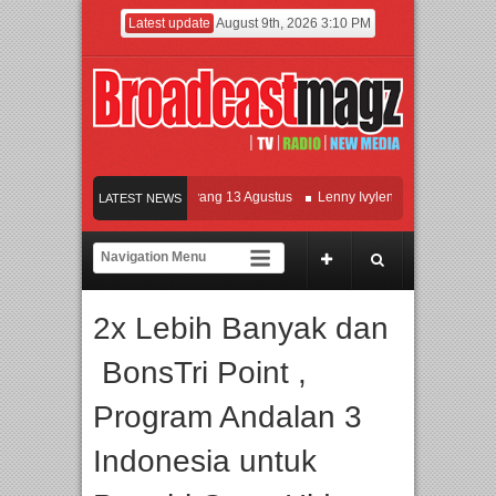
Latest update
August 9th, 2026 3:10 PM
Film KETOK MEJIK Siap Tayang 13 Agustus
Lenny Ivylen: 26 Tahun Jaga Eksist
LATEST NEWS
I dan Universitas Agung Podomoro Jalin Kerja Sama Pendidikan dan Riset untuk 
eramaikan Jakarta dengan Ribuan Mainan dan Produk Bayi dari Seluruh Dunia, I
2x Lebih Banyak dan
BonsTri Point ,
Program Andalan 3
Indonesia untuk