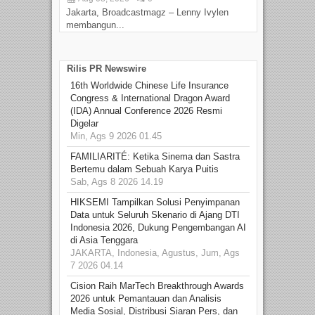
Jakarta, Broadcastmagz – Lenny Ivylen
Jaka
membangun...
Rilis PR Newswire
16th Worldwide Chinese Life Insurance
Congress & International Dragon Award
(IDA) Annual Conference 2026 Resmi
Digelar
Min, Ags 9 2026 01.45
FAMILIARITÉ: Ketika Sinema dan Sastra
Bertemu dalam Sebuah Karya Puitis
Sab, Ags 8 2026 14.19
HIKSEMI Tampilkan Solusi Penyimpanan
Data untuk Seluruh Skenario di Ajang DTI
Indonesia 2026, Dukung Pengembangan AI
di Asia Tenggara
JAKARTA, Indonesia, Agustus, Jum, Ags
7 2026 04.14
Cision Raih MarTech Breakthrough Awards
2026 untuk Pemantauan dan Analisis
Media Sosial, Distribusi Siaran Pers, dan