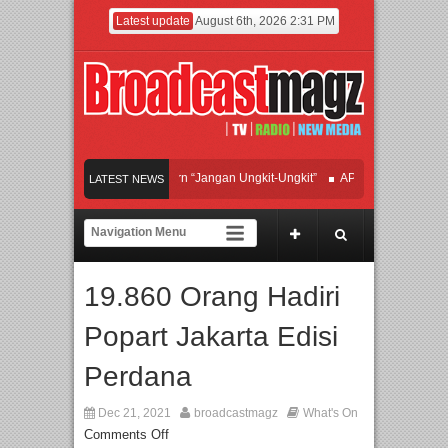
Latest update
August 6th, 2026 2:31 PM
fan Hadirkan Hipdut Modern “Jangan Ungkit-Ungkit”
APMF 2026 Dorong Industr
LATEST NEWS
ayakan Perpaduan Warisan Dan Semangat Lokal, BIRKENSTOCK INDONESIA Mem
olaborasi UT School, PTBA, dan Kamaju Tingkatkan Kualitas SDM melalui Basic 
19.860 Orang Hadiri
wilite Orchestra Presents The Beatles & Queen – feat. Marcello Tahitoe dan Sandh
Popart Jakarta Edisi
Perdana
Dec 21, 2021
broadcastmagz
What's On
Comments Off