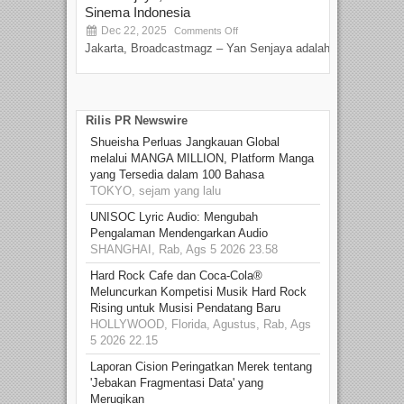
Sinema Indonesia
Film
Dec 22, 2025
S
Comments Off
Jakarta, Broadcastmagz – Yan Senjaya adalah...
Beka
talen
Rilis PR Newswire
Shueisha Perluas Jangkauan Global
melalui MANGA MILLION, Platform Manga
yang Tersedia dalam 100 Bahasa
TOKYO, sejam yang lalu
UNISOC Lyric Audio: Mengubah
Pengalaman Mendengarkan Audio
SHANGHAI, Rab, Ags 5 2026 23.58
Hard Rock Cafe dan Coca-Cola®
Meluncurkan Kompetisi Musik Hard Rock
Rising untuk Musisi Pendatang Baru
HOLLYWOOD, Florida, Agustus, Rab, Ags
5 2026 22.15
Laporan Cision Peringatkan Merek tentang
'Jebakan Fragmentasi Data' yang
Merugikan