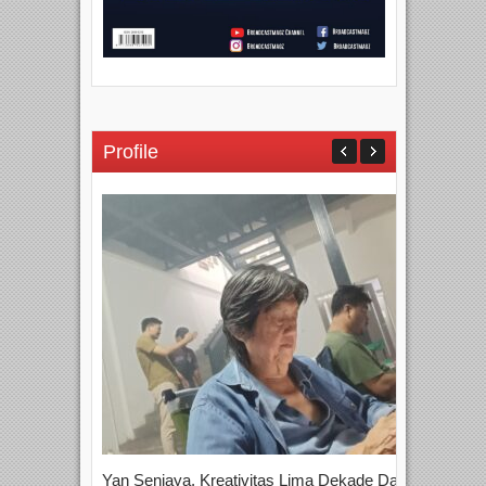
Profile
Yan Senjaya, Kreativitas Lima Dekade Dalam
Tam