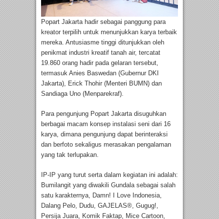
Popart Jakarta hadir sebagai panggung para
kreator terpilih untuk menunjukkan karya terbaik
mereka. Antusiasme tinggi ditunjukkan oleh
penikmat industri kreatif tanah air, tercatat
19.860 orang hadir pada gelaran tersebut,
termasuk Anies Baswedan (Gubernur DKI
Jakarta), Erick Thohir (Menteri BUMN) dan
Sandiaga Uno (Menparekraf).
Para pengunjung Popart Jakarta disuguhkan
berbagai macam konsep instalasi seni dari 16
karya, dimana pengunjung dapat berinteraksi
dan berfoto sekaligus merasakan pengalaman
yang tak terlupakan.
IP-IP yang turut serta dalam kegiatan ini adalah:
Bumilangit yang diwakili Gundala sebagai salah
satu karakternya, Damn! I Love Indonesia,
Dalang Pelo, Dudu, GAJELAS®, Gugug!,
Persija Juara, Komik Faktap, Mice Cartoon,