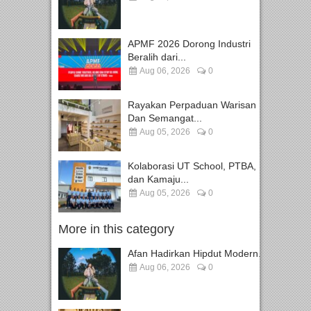
APMF 2026 Dorong Industri
Beralih dari...
Aug 06, 2026
0
Rayakan Perpaduan Warisan
Dan Semangat...
Aug 05, 2026
0
Kolaborasi UT School, PTBA,
dan Kamaju...
Aug 05, 2026
0
More in this category
Afan Hadirkan Hipdut Modern...
Aug 06, 2026
0