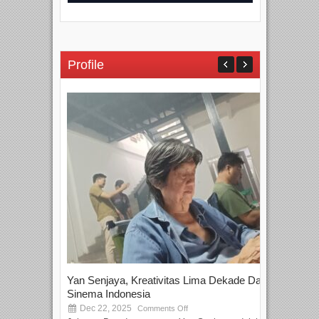
Profile
Yan Senjaya, Kreativitas Lima Dekade Dalam
Tam
Sinema Indonesia
Film
Dec 22, 2025
S
Comments Off