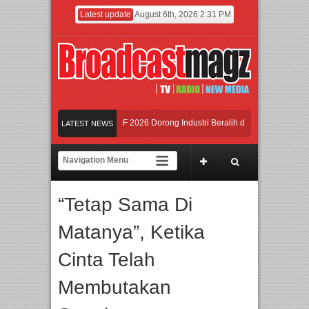
Latest update
August 6th, 2026 2:31 PM
an Ungkit-Ungkit”
APMF 2026 Dorong Industri Beralih dari Kampanye ke Kola
LATEST NEWS
Semangat Lokal, BIRKENSTOCK INDONESIA Membuka Took di Ubud, Bali
amaju Tingkatkan Kualitas SDM melalui Basic Mechanic Course
“Tetap Sama Di
tles & Queen – feat. Marcello Tahitoe dan Sandhy Sondoro
Afan Hadirkan Hipdu
Matanya”, Ketika
Cinta Telah
Membutakan