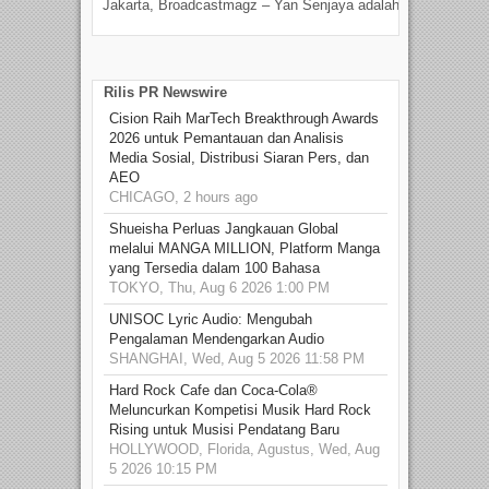
Jakarta, Broadcastmagz – Yan Senjaya adalah...
Beka
talen
Rilis PR Newswire
Cision Raih MarTech Breakthrough Awards
2026 untuk Pemantauan dan Analisis
Media Sosial, Distribusi Siaran Pers, dan
AEO
CHICAGO, 2 hours ago
Shueisha Perluas Jangkauan Global
melalui MANGA MILLION, Platform Manga
yang Tersedia dalam 100 Bahasa
TOKYO, Thu, Aug 6 2026 1:00 PM
UNISOC Lyric Audio: Mengubah
Pengalaman Mendengarkan Audio
SHANGHAI, Wed, Aug 5 2026 11:58 PM
Hard Rock Cafe dan Coca-Cola®
Meluncurkan Kompetisi Musik Hard Rock
Rising untuk Musisi Pendatang Baru
HOLLYWOOD, Florida, Agustus, Wed, Aug
5 2026 10:15 PM