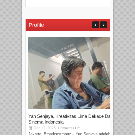
Profile
Yan Senjaya, Kreativitas Lima Dekade Dalam
Tam
Sinema Indonesia
Film
Dec 22, 2025
S
Comments Off
Jakarta, Broadcastmagz – Yan Senjaya adalah...
Beka