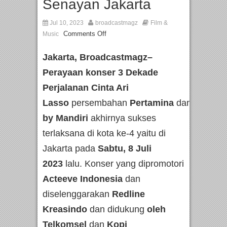
Senayan Jakarta
Jul 10, 2023
broadcastmagz
Film &
Comments Off
Music
Jakarta, Broadcastmagz–
Perayaan konser 3 Dekade
Perjalanan Cinta Ari
Lasso
persembahan
Pertamina
dan
Livin’
by Mandiri
akhirnya sukses
terlaksana di kota ke-4 yaitu di
Jakarta pada
Sabtu, 8 Juli
2023
lalu. Konser yang dipromotori
Acteeve Indonesia
dan
diselenggarakan
Redline
Kreasindo
dan didukung
oleh
Telkomsel
dan
Kopi