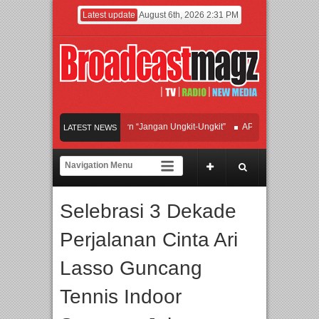
Latest update
August 6th, 2026 2:31 PM
fan Hadirkan Hipdut Modern “Jangan Ungkit-Ungkit”
APMF 2026 Dorong Industr
LATEST NEWS
ayakan Perpaduan Warisan Dan Semangat Lokal, BIRKENSTOCK INDONESIA Mem
olaborasi UT School, PTBA, dan Kamaju Tingkatkan Kualitas SDM melalui Basic 
Selebrasi 3 Dekade
wilite Orchestra Presents The Beatles & Queen – feat. Marcello Tahitoe dan Sand
Perjalanan Cinta Ari
Lasso Guncang
Tennis Indoor