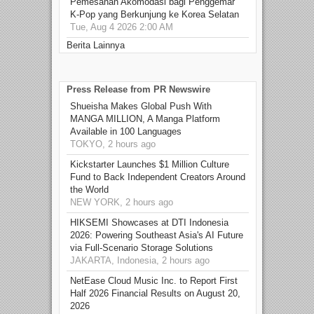
Pemesanan Akomodasi bagi Penggemar
K-Pop yang Berkunjung ke Korea Selatan
Tue, Aug 4 2026 2:00 AM
Berita Lainnya
Press Release from PR Newswire
Shueisha Makes Global Push With
MANGA MILLION, A Manga Platform
Available in 100 Languages
TOKYO, 2 hours ago
Kickstarter Launches $1 Million Culture
Fund to Back Independent Creators Around
the World
NEW YORK, 2 hours ago
HIKSEMI Showcases at DTI Indonesia
2026: Powering Southeast Asia's AI Future
via Full‑Scenario Storage Solutions
JAKARTA, Indonesia, 2 hours ago
NetEase Cloud Music Inc. to Report First
Half 2026 Financial Results on August 20,
2026