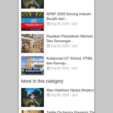
APMF 2026 Dorong Industri
Beralih dari...
Aug 06, 2026
0
Rayakan Perpaduan Warisan
Dan Semangat...
Aug 05, 2026
0
Kolaborasi UT School, PTBA,
dan Kamaju...
Aug 05, 2026
0
More in this category
Afan Hadirkan Hipdut Modern...
Aug 06, 2026
0
Twilite Orchestra Presents The