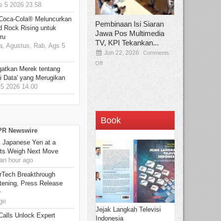
 5 2026 23.58
 Coca-Cola® Meluncurkan
Pembinaan Isi Siaran
d Rock Rising untuk
Jawa Pos Multimedia
ru
TV, KPI Tekankan...
, Agustus, Rab, Ags 5
Jun 22, 2026
Comments
Off
gatkan Merek tentang
i Data' yang Merugikan
5 2026 14.00
Book
 PR Newswire
: Japanese Yen at a
ets Weigh Next Move
an hour ago
rTech Breakthrough
stening, Press Release
O
go
Jejak Langkah Televisi
Calls Unlock Expert
Indonesia