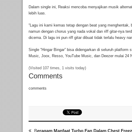
Dalam single ini, Reaksi mencoba menyajikan musik altern
lebih luas.
“Lagu ini kami kemas tetap dengan beat yang menghentak,
namun dengan chorus yang nada vokal dan riff gitar-nya ter
dicerna. Di lagu ini pun riff gitar dibuat tidak terlalu heavy 
Single “Hingar Bingar” bisa didengarkan di seluruh platform s
Music, Joox, Resso, YouTube Music, dan Deezer mulai 24
(Visited 107 times, 1 visits today)
Comments
comments
B
eragam Manfaat Turbo Fan Dalam Chest Freez