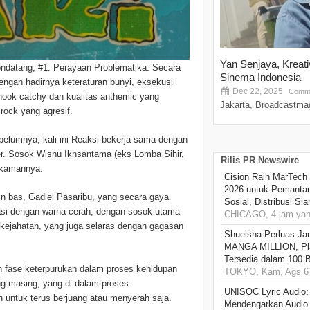
Yan Senjaya, Kreat
endatang, #1: Perayaan Problematika. Secara
Sinema Indonesia
ngan hadirnya keteraturan bunyi, eksekusi
Dec 22, 2025
Comme
hook catchy dan kualitas anthemic yang
Jakarta, Broadcastmag
 rock yang agresif.
belumnya, kali ini Reaksi bekerja sama dengan
er. Sosok Wisnu Ikhsantama (eks Lomba Sihir,
Rilis PR Newswire
rekamannya.
Cision Raih MarTech
2026 untuk Pemantau
in bas, Gadiel Pasaribu, yang secara gaya
Sosial, Distribusi Si
nasi dengan warna cerah, dengan sosok utama
CHICAGO, 4 jam yang
 kejahatan, yang juga selaras dengan gagasan
Shueisha Perluas Ja
MANGA MILLION, Pl
Tersedia dalam 100 
h fase keterpurukan dalam proses kehidupan
TOKYO, Kam, Ags 6 
g-masing, yang di dalam proses
UNISOC Lyric Audio
 untuk terus berjuang atau menyerah saja.
Mendengarkan Audio