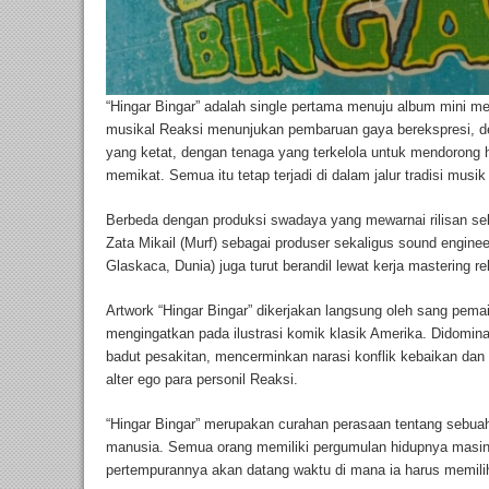
“Hingar Bingar” adalah single pertama menuju album mini m
musikal Reaksi menunjukan pembaruan gaya berekspresi, de
yang ketat, dengan tenaga yang terkelola untuk mendorong 
memikat. Semua itu tetap terjadi di dalam jalur tradisi musik
Berbeda dengan produksi swadaya yang mewarnai rilisan se
Zata Mikail (Murf) sebagai produser sekaligus sound engine
Glaskaca, Dunia) juga turut berandil lewat kerja mastering 
Artwork “Hingar Bingar” dikerjakan langsung oleh sang pema
mengingatkan pada ilustrasi komik klasik Amerika. Didomi
badut pesakitan, mencerminkan narasi konflik kebaikan dan
alter ego para personil Reaksi.
“Hingar Bingar” merupakan curahan perasaan tentang sebua
manusia. Semua orang memiliki pergumulan hidupnya masin
pertempurannya akan datang waktu di mana ia harus memilih