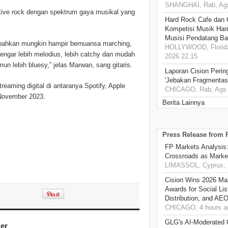
SHANGHAI, Rab, Ags
ative rock dengan spektrum gaya musikal yang
Hard Rock Cafe dan
Kompetisi Musik Har
Musisi Pendatang Ba
 bahkan mungkin hampir bernuansa marching,
HOLLYWOOD, Florida
dengar lebih melodius, lebih catchy dan mudah
2026 22.15
namun lebih bluesy,” jelas Marwan, sang gitaris.
Laporan Cision Perin
'Jebakan Fragmentas
treaming digital di antaranya Spotify, Apple
CHICAGO, Rab, Ags 
 November 2023.
Berita Lainnya
Press Release from
FP Markets Analysis
Crossroads as Mark
LIMASSOL, Cyprus, 
Cision Wins 2026 Ma
Awards for Social Li
Distribution, and AE
CHICAGO, 4 hours a
GLG's AI-Moderated 
er