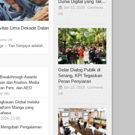
Dunia Digital yang Tak...
Jun 22, 2026
Comments
Off
ivitas Lima Dekade Dalam
Tamee Irelly Menjadi Juri Open Casti
Film Terbaru...
Sep 08, 2025
nts Off
Comments Off
z – Yan Senjaya adalah...
Bekasi, Broadcastmagz – Dalam upaya me
talenta...
Gelar Dialog Publik di
Serang, KPI Tegaskan
 Breakthrough Awards
Peran Penyiaran
an dan Analisis Media
Jun 22, 2026
Comments
aran Pers, dan AEO
 lalu
Off
ngkauan Global melalui
atform Manga yang
Bahasa
2026 13.00
: Mengubah Pengalaman