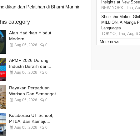
Insights at New Spe
ndidikan dan Pelatihan di Bhumi Marinir
NEW YORK, Thu, Aug
Shueisha Makes Glo
this category
MILLION, A Manga Pla
Languages
Afan Hadirkan Hipdut
TOKYO, Thu, Aug 6 
Modern...
More news
Aug 06, 2026
0
APMF 2026 Dorong
Industri Beralih dari...
Aug 06, 2026
0
Rayakan Perpaduan
Warisan Dan Semangat...
Aug 05, 2026
0
Kolaborasi UT School,
PTBA, dan Kamaju...
Aug 05, 2026
0