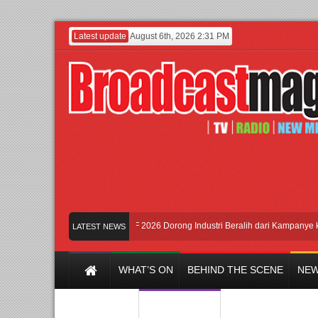
Latest update
August 6th, 2026 2:31 PM
gan Ungkit-Ungkit”
APMF 2026 Dorong Industri Beralih dari Kampanye ke Kola
LATEST NEWS
WHAT’S ON
BEHIND THE SCENE
NEW
Y CHANNEL
FILM & MUSIC