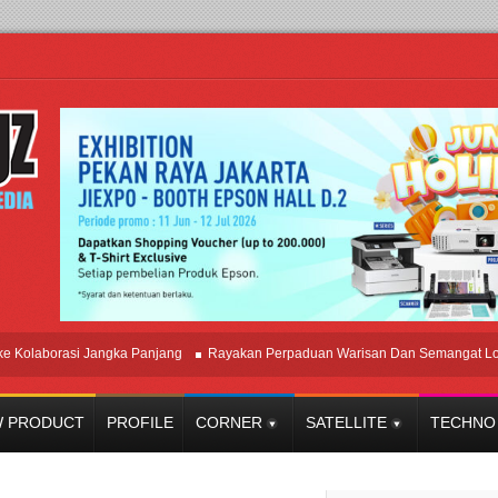
borasi Jangka Panjang
Rayakan Perpaduan Warisan Dan Semangat Lokal, B
 PRODUCT
PROFILE
CORNER
SATELLITE
TECHNO