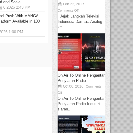
ed and Scale
Feb 22, 2017
 6 2026 2:43 PM
Comments Off
bal Push With MANGA
Jejak Langkah Televisi
tform Available in 100
Indonesia Dari Era Analog
ke...
2026 1:00 PM
On Air To Online Pengantar
Penyiaran Radio
Oct 06, 2016
Comments
Off
On Air To Online Pengantar
Penyiaran Radio Industri
siaran...