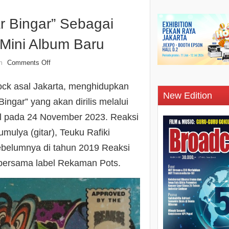
ar Bingar” Sebagai
 Mini Album Baru
Comments Off
n
rock asal Jakarta, menghidupkan
New Edition
ingar” yang akan dirilis melalui
al pada 24 November 2023. Reaksi
mulya (gitar), Teuku Rafiki
Sebelumnya di tahun 2019 Reaksi
 bersama label Rekaman Pots.