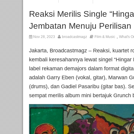
Reaksi Merilis Single “Hing
Jembatan Menuju Perilisan
,
Nov 28, 2023
broadcastmagz
Film & Music
What's O
Jakarta, Broadcastmagz – Reaksi, kuartet 
kembali keresahannya lewat singel “Hingar B
label rekaman demajors dalam format digit
adalah Garry Eben (vokal, gitar), Marwan Gu
(drums), dan Gadiel Pasaribu (gitar bas). 
sempat merilis album mini bertajuk Grunch