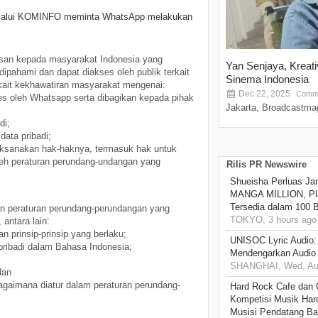
f melalui KOMINFO meminta WhatsApp melakukan
asan kepada masyarakat Indonesia yang
Yan Senjaya, Kreat
ipahami dan dapat diakses oleh publik terkait
Sinema Indonesia
kait kekhawatiran masyarakat mengenai:
Dec 22, 2025
Comme
ses oleh Whatsapp serta dibagikan kepada pihak
Jakarta, Broadcastmag
di;
data pribadi;
aksanakan hak-haknya, termasuk hak untuk
oleh peraturan perundang-undangan yang
Rilis PR Newswire
Shueisha Perluas Ja
MANGA MILLION, Pl
Tersedia dalam 100 
n peraturan perundang-perundangan yang
TOKYO, 3 hours ago
 antara lain:
 prinsip-prinsip yang berlaku;
UNISOC Lyric Audio
pribadi dalam Bahasa Indonesia;
Mendengarkan Audio
SHANGHAI, Wed, Aug
dan
agaimana diatur dalam peraturan perundang-
Hard Rock Cafe dan
Kompetisi Musik Har
Musisi Pendatang Ba