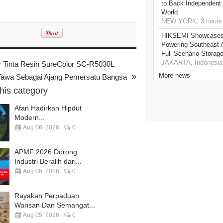
to Back Independent 
World
NEW YORK, 3 hours
HIKSEMI Showcases 
Powering Southeast A
Full‑Scenario Storage
JAKARTA, Indonesia,
r Tinta Resin SureColor SC-R5030L
More news
Tawa Sebagai Ajang Pemersatu Bangsa
this category
Afan Hadirkan Hipdut
Modern...
Aug 06, 2026
0
APMF 2026 Dorong
Industri Beralih dari...
Aug 06, 2026
0
Rayakan Perpaduan
Warisan Dan Semangat...
Aug 05, 2026
0