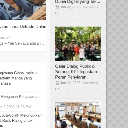
Dunia Digital yang Tak...
Jun 22, 2026
Comments
Off
ivitas Lima Dekade Dalam
Tamee Irelly Menjadi Juri Open Casti
Film Terbaru...
Sep 08, 2025
nts Off
Comments Off
z – Yan Senjaya adalah...
Bekasi, Broadcastmagz – Dalam upaya me
talenta...
Gelar Dialog Publik di
Serang, KPI Tegaskan
ngkauan Global melalui
Peran Penyiaran
atform Manga yang
Jun 22, 2026
Comments
Bahasa
Off
: Mengubah Pengalaman
 5 2026 11:58 PM
 Coca-Cola® Meluncurkan
d Rock Rising untuk
ru