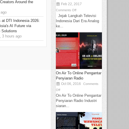
Creators Around the
Feb 22, 2017
Comments Off
 ago
Jejak Langkah Televisi
at DTI Indonesia 2026:
Indonesia Dari Era Analog
sia's AI Future via
ke...
 Solutions
 3 hours ago
On Air To Online Pengantar
Penyiaran Radio
Oct 06, 2016
Comments
Off
On Air To Online Pengantar
Penyiaran Radio Industri
siaran...