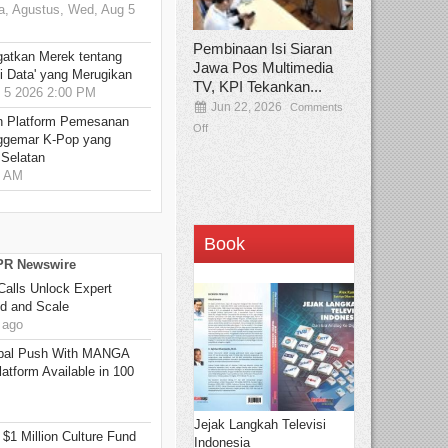
, Agustus, Wed, Aug 5
Pembinaan Isi Siaran
gatkan Merek tentang
Jawa Pos Multimedia
i Data' yang Merugikan
TV, KPI Tekankan...
5 2026 2:00 PM
Jun 22, 2026
Comments
n Platform Pemesanan
Off
ggemar K-Pop yang
 Selatan
0 AM
Book
 PR Newswire
Calls Unlock Expert
ed and Scale
 ago
bal Push With MANGA
tform Available in 100
Jejak Langkah Televisi
 $1 Million Culture Fund
Indonesia