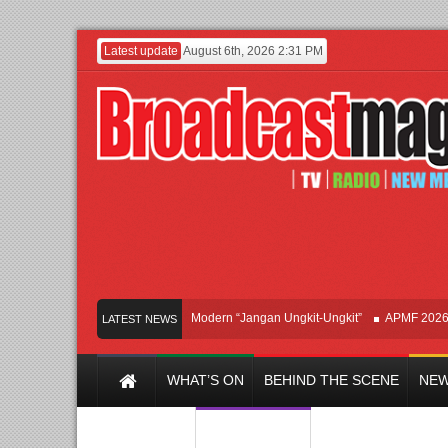
Latest update
August 6th, 2026 2:31 PM
Afan Hadirkan Hipdut Modern “Jangan Ungkit-Ungkit”
APMF 2026 Dorong 
LATEST NEWS
WHAT’S ON
BEHIND THE SCENE
NEW
Y CHANNEL
FILM & MUSIC