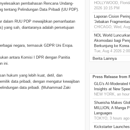
HOLLYWOOD, Florida
 menyelesaikan pembahasan Rencana Undang-
2026 10:15 PM
g tentang Pelindungan Data Pribadi (UU PDP).
Laporan Cision Perin
iatur dalam RUU PDP mewajibkan pemanfaatan
'Jebakan Fragmentas
CHICAGO, Wed, Aug 
s) yang sah, diantaranya adalah persetujuan
NOL World Luncurka
Akomodasi bagi Pen
i berbagai negara, termasuk GDPR Uni Eropa.
Berkunjung ke Korea
Tue, Aug 4 2026 2:0
kan antara Komisi I DPR dengan Panitia
Berita Lainnya
n ini.
an hukum yang lebih kuat, detil, dan
Press Release from
emilik data pribadi, dengan mengatur kewajiban
GLG's AI-Moderated 
pelindungan data pribadi. (Muhammad Zaki
Insights at New Spe
NEW YORK, an hour
Shueisha Makes Glo
MILLION, A Manga Pla
Languages
TOKYO, 3 hours ago
Kickstarter Launches