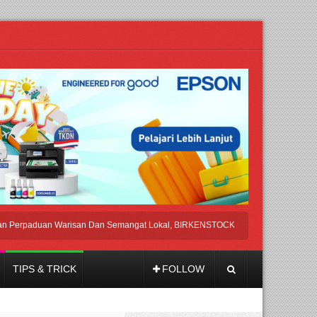
aduan Warisan Dan Semangat Lokal, BIRKENSTOCK INDONESIA Membuka Took d
TIPS & TRICK
FOLLOW