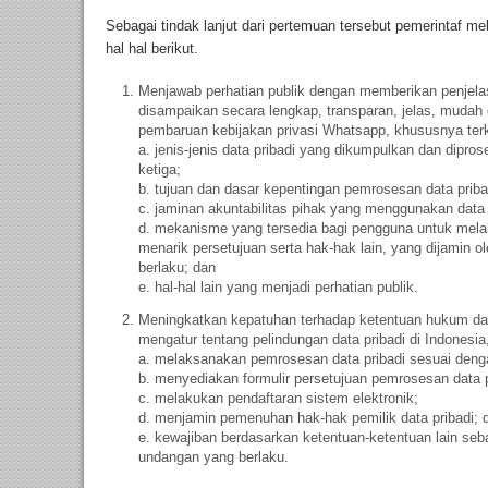
Sebagai tindak lanjut dari pertemuan tersebut pemerinta
hal hal berikut.
Menjawab perhatian publik dengan memberikan penjel
disampaikan secara lengkap, transparan, jelas, mudah d
pembaruan kebijakan privasi Whatsapp, khususnya ter
a. jenis-jenis data pribadi yang dikumpulkan dan dipro
ketiga;
b. tujuan dan dasar kepentingan pemrosesan data priba
c. jaminan akuntabilitas pihak yang menggunakan data 
d. mekanisme yang tersedia bagi pengguna untuk mel
menarik persetujuan serta hak-hak lain, yang dijamin 
berlaku; dan
e. hal-hal lain yang menjadi perhatian publik.
Meningkatkan kepatuhan terhadap ketentuan hukum da
mengatur tentang pelindungan data pribadi di Indonesia,
a. melaksanakan pemrosesan data pribadi sesuai dengan
b. menyediakan formulir persetujuan pemrosesan data 
c. melakukan pendaftaran sistem elektronik;
d. menjamin pemenuhan hak-hak pemilik data pribadi; 
e. kewajiban berdasarkan ketentuan-ketentuan lain seb
undangan yang berlaku.