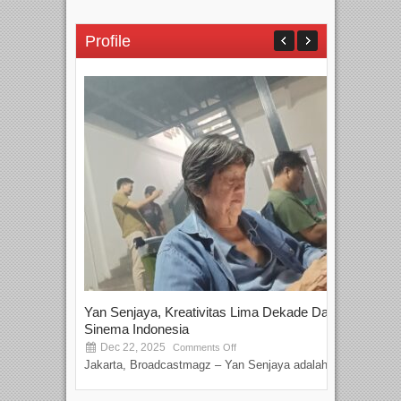
Profile
Yan Senjaya, Kreativitas Lima Dekade Dalam
Tam
Sinema Indonesia
Film
Dec 22, 2025
S
Comments Off
Jakarta, Broadcastmagz – Yan Senjaya adalah...
Beka
talen