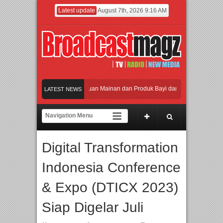
Latest update
August 7th, 2026 9:16 AM
ikan Jakarta dengan Ribuan Mainan dan Produk Bayi dari Seluruh Dunia, IBTE 2
LATEST NEWS
i Gerbang Inovasi dan Peluang Bisnis Industri Gifts dan Housewares Asia Tenggar
026 Dorong Industri Beralih dari Kampanye ke Kolaborasi Jangka Panjang
Digital Transformation
an Perpaduan Warisan Dan Semangat Lokal, BIRKENSTOCK INDONESIA Membuka 
Indonesia Conference
ikan Jakarta dengan Ribuan Mainan dan Produk Bayi dari Seluruh Dunia, IBTE 2
& Expo (DTICX 2023)
Siap Digelar Juli