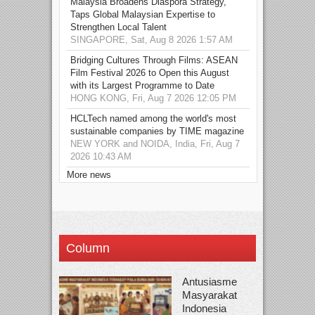
Malaysia Broadens Diaspora Strategy,
Taps Global Malaysian Expertise to
Strengthen Local Talent
SINGAPORE, Sat, Aug 8 2026 1:57 AM
Bridging Cultures Through Films: ASEAN
Film Festival 2026 to Open this August
with its Largest Programme to Date
HONG KONG, Fri, Aug 7 2026 12:05 PM
HCLTech named among the world's most
sustainable companies by TIME magazine
NEW YORK and NOIDA, India, Fri, Aug 7
2026 10:43 AM
More news
Column
Antusiasme
Masyarakat
Indonesia