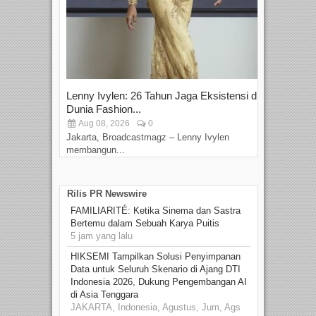
Lenny Ivylen: 26 Tahun Jaga Eksistensi di
Yan
Dunia Fashion...
Sin
Aug 08, 2026
0
D
Jakarta, Broadcastmagz – Lenny Ivylen
Jaka
membangun...
Rilis PR Newswire
FAMILIARITÉ: Ketika Sinema dan Sastra
Bertemu dalam Sebuah Karya Puitis
5 jam yang lalu
HIKSEMI Tampilkan Solusi Penyimpanan
Data untuk Seluruh Skenario di Ajang DTI
Indonesia 2026, Dukung Pengembangan AI
di Asia Tenggara
JAKARTA, Indonesia, Agustus, Jum, Ags