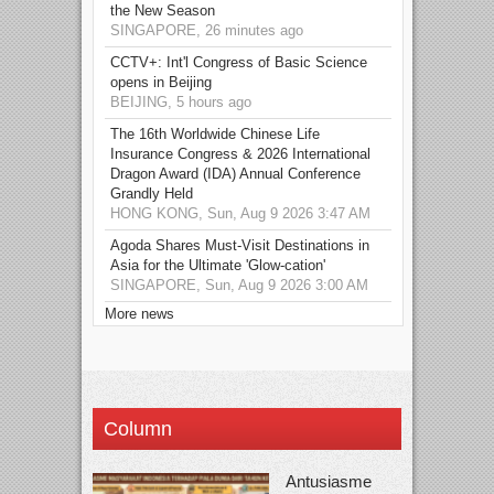
the New Season
SINGAPORE, 26 minutes ago
CCTV+: Int'l Congress of Basic Science
opens in Beijing
BEIJING, 5 hours ago
The 16th Worldwide Chinese Life
Insurance Congress & 2026 International
Dragon Award (IDA) Annual Conference
Grandly Held
HONG KONG, Sun, Aug 9 2026 3:47 AM
Agoda Shares Must-Visit Destinations in
Asia for the Ultimate 'Glow-cation'
SINGAPORE, Sun, Aug 9 2026 3:00 AM
More news
Column
Antusiasme