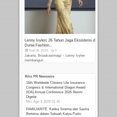
Lenny Ivylen: 26 Tahun Jaga Eksistensi di
Yan
Dunia Fashion...
Sin
Aug 08, 2026
0
D
Jakarta, Broadcastmagz – Lenny Ivylen
Jaka
membangun...
Rilis PR Newswire
16th Worldwide Chinese Life Insurance
Congress & International Dragon Award
(IDA) Annual Conference 2026 Resmi
Digelar
Min, Ags 9 2026 01.45
FAMILIARITÉ: Ketika Sinema dan Sastra
Bertemu dalam Sebuah Karya Puitis