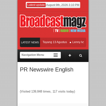
Latest update
August 9th, 2026 3:10 PM
Film KETOK MEJIK Siap Tayang 13 Agustus
Lenny Ivylen: 26 Tahun Jaga E
LATEST NEWS
UI dan Universitas Agung Podomoro Jalin Kerja Sama Pendidikan dan Riset u
Meramaikan Jakarta dengan Ribuan Mainan dan Produk Bayi dari Seluruh Duni
PR Newswire English
(Visited 139,848 times, 117 visits today)