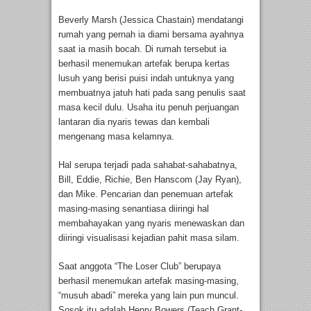
Beverly Marsh (Jessica Chastain) mendatangi
rumah yang pernah ia diami bersama ayahnya
saat ia masih bocah. Di rumah tersebut ia
berhasil menemukan artefak berupa kertas
lusuh yang berisi puisi indah untuknya yang
membuatnya jatuh hati pada sang penulis saat
masa kecil dulu. Usaha itu penuh perjuangan
lantaran dia nyaris tewas dan kembali
mengenang masa kelamnya.
Hal serupa terjadi pada sahabat-sahabatnya,
Bill, Eddie, Richie, Ben Hanscom (Jay Ryan),
dan Mike. Pencarian dan penemuan artefak
masing-masing senantiasa diiringi hal
membahayakan yang nyaris menewaskan dan
diiringi visualisasi kejadian pahit masa silam.
Saat anggota “The Loser Club” berupaya
berhasil menemukan artefak masing-masing,
“musuh abadi” mereka yang lain pun muncul.
Sosok itu adalah Henry Bowers (Teach Grant-