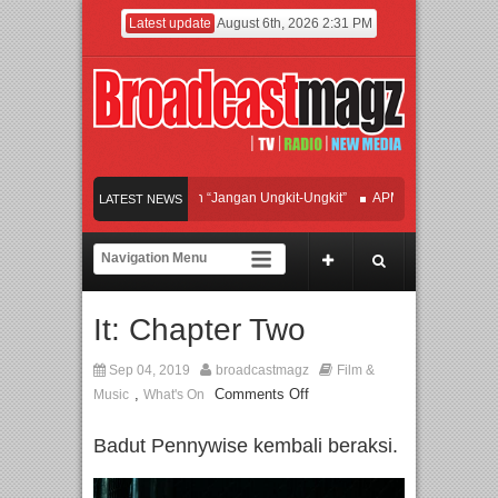
Latest update
August 6th, 2026 2:31 PM
an Hadirkan Hipdut Modern “Jangan Ungkit-Ungkit”
APMF 2026 Dorong Industri
LATEST NEWS
yakan Perpaduan Warisan Dan Semangat Lokal, BIRKENSTOCK INDONESIA Memb
laborasi UT School, PTBA, dan Kamaju Tingkatkan Kualitas SDM melalui Basic M
It: Chapter Two
ilite Orchestra Presents The Beatles & Queen – feat. Marcello Tahitoe dan Sandhy
Sep 04, 2019
broadcastmagz
Film &
,
Comments Off
Music
What's On
Badut Pennywise kembali beraksi.