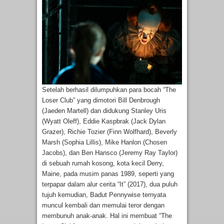
Setelah berhasil dilumpuhkan para bocah “The
Loser Club” yang dimotori Bill Denbrough
(Jaeden Martell) dan didukung Stanley Uris
(Wyatt Oleff), Eddie Kaspbrak (Jack Dylan
Grazer), Richie Tozier (Finn Wolfhard), Beverly
Marsh (Sophia Lillis), Mike Hanlon (Chosen
Jacobs), dan Ben Hansco (Jeremy Ray Taylor)
di sebuah rumah kosong, kota kecil Derry,
Maine, pada musim panas 1989, seperti yang
terpapar dalam alur cerita “It” (2017), dua puluh
tujuh kemudian, Badut Pennywise ternyata
muncul kembali dan memulai teror dengan
membunuh anak-anak. Hal ini membuat “The