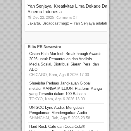
Yan Senjaya, Kreativitas Lima Dekade Dalam
Tam
Sinema Indonesia
Film
Dec 22, 2025
S
Comments Off
Jakarta, Broadcastmagz – Yan Senjaya adalah...
Beka
talen
Rilis PR Newswire
Cision Raih MarTech Breakthrough Awards
2026 untuk Pemantauan dan Analisis
Media Sosial, Distribusi Siaran Pers, dan
AEO
CHICAGO, Kam, Ags 6 2026 17.00
Shueisha Perluas Jangkauan Global
melalui MANGA MILLION, Platform Manga
yang Tersedia dalam 100 Bahasa
TOKYO, Kam, Ags 6 2026 13.00
UNISOC Lyric Audio: Mengubah
Pengalaman Mendengarkan Audio
SHANGHAI, Rab, Ags 5 2026 23.58
Hard Rock Cafe dan Coca-Cola®