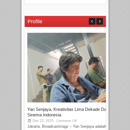
Profile
Yan Senjaya, Kreativitas Lima Dekade Dalam
Tam
Sinema Indonesia
Film
Dec 22, 2025
S
Comments Off
Jakarta, Broadcastmagz – Yan Senjaya adalah...
Beka