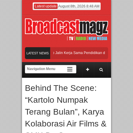
Latest update
August 8th, 2026 8:48 AM
iversitas Agung Podomoro Jalin Kerja Sama Pendidikan dan Riset untuk Cetak Tal
LATEST NEWS
n Jakarta dengan Ribuan Mainan dan Produk Bayi dari Seluruh Dunia, IBTE 2026 
rbang Inovasi dan Peluang Bisnis Industri Gifts dan Housewares Asia Tenggara, 
Behind The Scene:
iversitas Agung Podomoro Jalin Kerja Sama Pendidikan dan Riset untuk Cetak Tal
“Kartolo Numpak
Terang Bulan”, Karya
Kolaborasi Air Films &