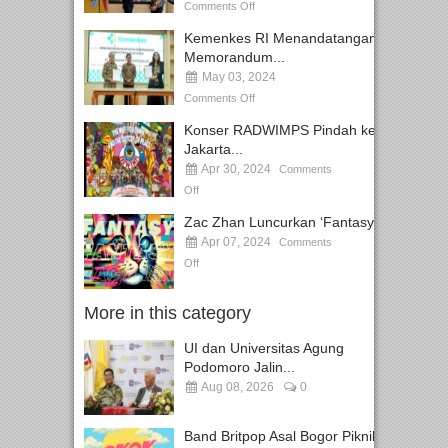
Comments Off
Kemenkes RI Menandatangani
Memorandum...
May 03, 2024
Comments Off
Konser RADWIMPS Pindah ke
Jakarta...
Apr 30, 2024
Comments
Off
Zac Zhan Luncurkan ‘Fantasy
Apr 07, 2024
Comments
Off
More in this category
UI dan Universitas Agung
Podomoro Jalin...
Aug 08, 2026
0
Band Britpop Asal Bogor Piknik