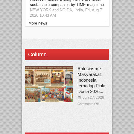
sustainable companies by TIME magazine
NEW YORK and NOIDA, India, Fri, Aug 7
2026 10:43 AM
More news
Column
Antusiasme
Masyarakat
Indonesia
terhadap Piala
Dunia 2026...
Jun 27, 2026
Comments Off