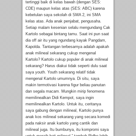
tertinggi baik di kelas bawah (dengan SES:
CDE) maupun kelas atas (SES: ABC) karena
kebetulan saya sekolah di SMA 2, ini SMA
kelas atas. Ada anak penjabat, pengusaha.
Setiap malam kesenian selalu mengundang Cak
Kartolo sebagai bintang tamu. Saat ini pun saat
dia off air itu yang ngundang kayak Pangdam,
Kapolda. Tantangan terbesarnya adalah apakah
anak milineal sekarang cukup mengenal
Kartolo? Kartolo cukup populer di anak milineal
sekarang? Harus diakui tidak seperti dulu saat
saya youth. Youth sekarang relatif tidak
mengenal Kartolo umumnya. Di situ, saya
makin termotivasi karena figur beliau panutan
dan segala macam. Mungkin mirip fenomena
memilinealkan Didi Kempot, saya ingin
memilinealkan Kartolo. Untuk itu, ceritanya
saya gabung dengan milineal, Kartolo punya
anak kos milineal sekarang yang secara komedi
pada naksir anak kartolo yang cantik dan
milineal juga. Itu bumbunya, itu kompromi saya
untuk meraih hati milineal,” tambah Ridho lebih