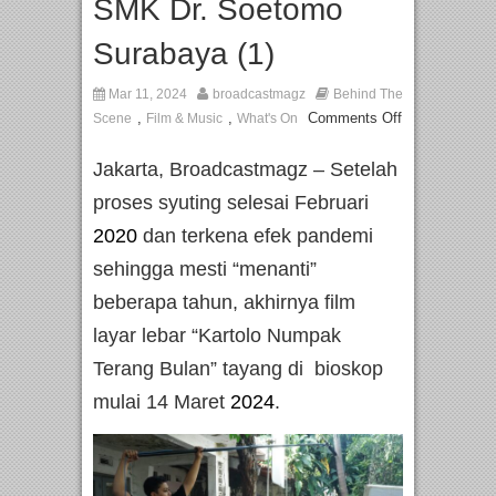
SMK Dr. Soetomo
Surabaya (1)
Mar 11, 2024
broadcastmagz
Behind The
,
,
Comments Off
Scene
Film & Music
What's On
Jakarta, Broadcastmagz – Setelah
proses syuting selesai Februari
2020
dan terkena efek pandemi
sehingga mesti “menanti”
beberapa tahun, akhirnya film
layar lebar “Kartolo Numpak
Terang Bulan” tayang di bioskop
mulai 14 Maret
2024
.